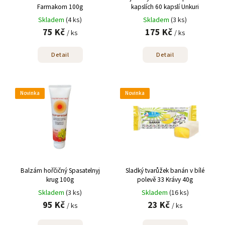
Farmakom 100g
kapslích 60 kapslí Unkuri
Skladem
(4 ks)
Skladem
(3 ks)
75 Kč
175 Kč
/ ks
/ ks
Detail
Detail
Novinka
Novinka
Balzám hořčičný Spasatelnyj
Sladký tvarůžek banán v bílé
krug 100g
polevě 33 Krávy 40g
Skladem
(3 ks)
Skladem
(16 ks)
95 Kč
23 Kč
/ ks
/ ks