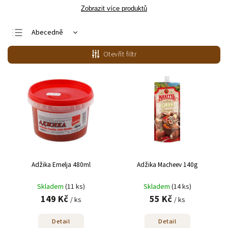
Zobrazit více produktů
Abecedně
Nejlevnější
Otevřít filtr
Nejdražší
Nejprodávanější
Adžika Emelja 480ml
Adžika Macheev 140g
Skladem
(11 ks)
Skladem
(14 ks)
149 Kč
55 Kč
/ ks
/ ks
Detail
Detail