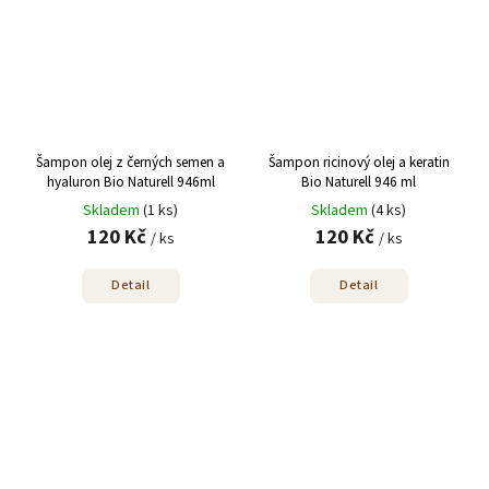
Šampon olej z černých semen a
Šampon ricinový olej a keratin
hyaluron Bio Naturell 946ml
Bio Naturell 946 ml
Skladem
(1 ks)
Skladem
(4 ks)
120 Kč
120 Kč
/ ks
/ ks
Detail
Detail