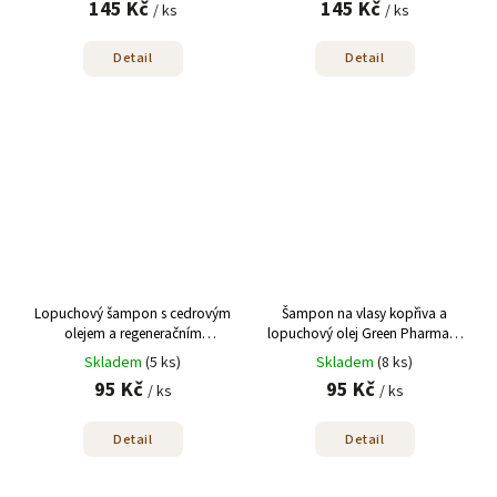
145 Kč
145 Kč
/ ks
/ ks
Detail
Detail
Lopuchový šampon s cedrovým
Šampon na vlasy kopřiva a
olejem a regeneračním
lopuchový olej Green Pharmacy
komplexem Fito Cosmetic
350ml
Skladem
(5 ks)
Skladem
(8 ks)
270ml
95 Kč
95 Kč
/ ks
/ ks
Detail
Detail