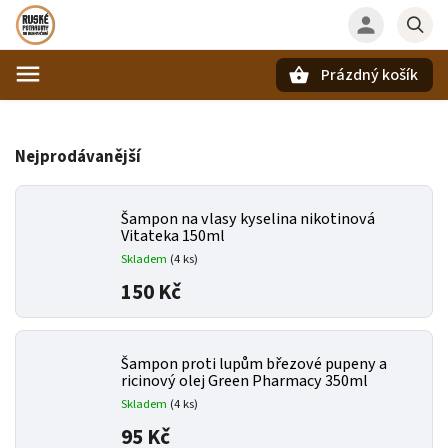
Prázdný košík
Hledat
Nejprodávanější
Šampon na vlasy kyselina nikotinová
Vitateka 150ml
Skladem
(4 ks)
150 Kč
Šampon proti lupům březové pupeny a
ricinový olej Green Pharmacy 350ml
Skladem
(4 ks)
95 Kč