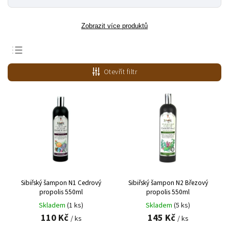
Zobrazit více produktů
Abecedně
Otevřít filtr
Nejlevnější
Nejdražší
Nejprodávanější
Sibiřský šampon N1 Cedrový
Sibiřský šampon N2 Březový
propolis 550ml
propolis 550ml
Skladem
(1 ks)
Skladem
(5 ks)
110 Kč
145 Kč
/ ks
/ ks