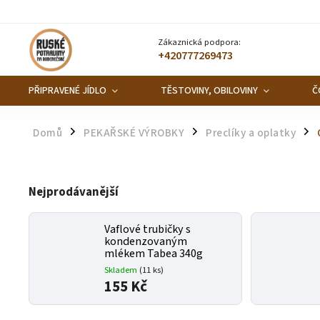
Zákaznická podpora:
+420777269473
PŘIPRAVENÉ JÍDLO
TĚSTOVINY, OBILOVINY
Č
Domů
PEKAŘSKÉ VÝROBKY
Preclíky a oplatky
/
/
/
Nejprodávanější
Vaflové trubičky s
kondenzovaným
mlékem Tabea 340g
Skladem
(11 ks)
155 Kč