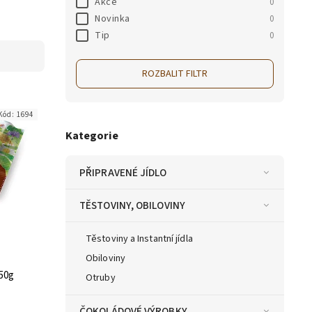
Akce
0
Novinka
0
Tip
0
ROZBALIT FILTR
Kód:
1694
Kategorie
PŘIPRAVENÉ JÍDLO
TĚSTOVINY, OBILOVINY
Těstoviny a Instantní jídla
Obiloviny
50g
Otruby
ČOKOLÁDOVÉ VÝROBKY