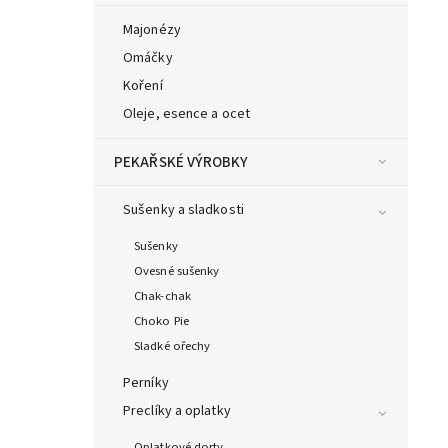
Majonézy
Omáčky
Koření
Oleje, esence a ocet
PEKAŘSKÉ VÝROBKY
Sušenky a sladkosti
Sušenky
Ovesné sušenky
Chak-chak
Choko Pie
Sladké ořechy
Perníky
Preclíky a oplatky
Oplatkové dorty