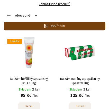
Zobrazit více produktů
Abecedně
Nejlevnější
Otevřít filtr
Nejdražší
Nejprodávanější
Novinka
Balzám hořčičný Spasatelnyj
Balzám na rány a popáleniny
krug 100g
Spasatel 30g
Skladem
(3 ks)
Skladem
(8 ks)
95 Kč
125 Kč
/ ks
/ ks
Detail
Detail