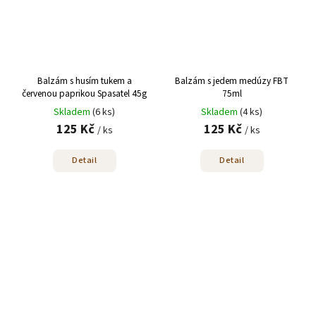
Balzám s husím tukem a
Balzám s jedem medúzy FBT
červenou paprikou Spasatel 45g
75ml
Skladem
(6 ks)
Skladem
(4 ks)
125 Kč
125 Kč
/ ks
/ ks
Detail
Detail