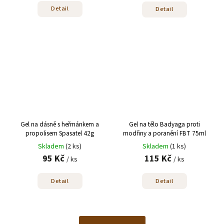
Detail
Detail
Gel na dásně s heřmánkem a
Gel na tělo Badyaga proti
propolisem Spasatel 42g
modřiny a poranění FBT 75ml
Skladem
(2 ks)
Skladem
(1 ks)
95 Kč
115 Kč
/ ks
/ ks
Detail
Detail