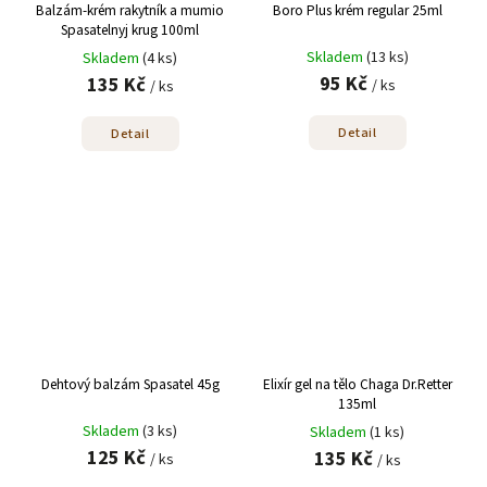
Balzám-krém rakytník a mumio
Boro Plus krém regular 25ml
Spasatelnyj krug 100ml
Skladem
(13 ks)
Skladem
(4 ks)
95 Kč
135 Kč
/ ks
/ ks
Detail
Detail
Dehtový balzám Spasatel 45g
Elixír gel na tělo Chaga Dr.Retter
135ml
Skladem
(3 ks)
Skladem
(1 ks)
125 Kč
135 Kč
/ ks
/ ks