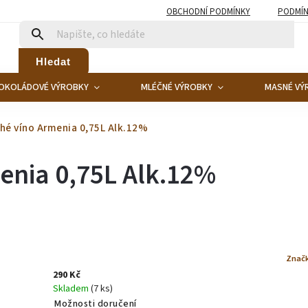
OBCHODNÍ PODMÍNKY
PODMÍN
Hledat
OKOLÁDOVÉ VÝROBKY
MLÉČNÉ VÝROBKY
MASNÉ VÝ
hé víno Armenia 0,75L Alk.12%
enia 0,75L Alk.12%
Znač
290 Kč
Skladem
(7 ks)
Možnosti doručení