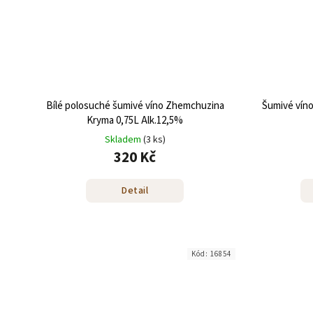
Bílé polosuché šumivé víno Zhemchuzina
Šumivé víno Brut Abrau-Dur
Kryma 0,75L Alk.12,5%
Skladem
(3 ks)
320 Kč
Detail
Kód:
16854