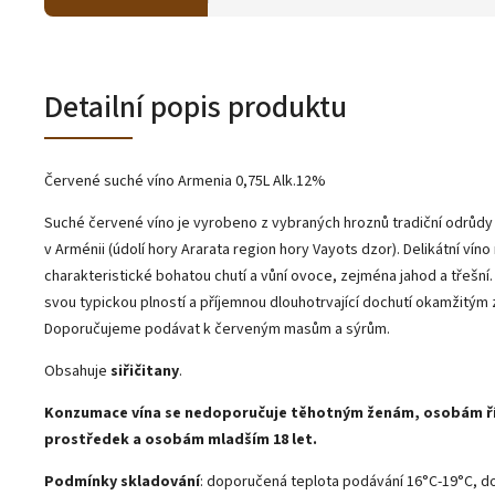
Detailní popis produktu
Červené suché víno Armenia 0,75L Alk.12%
Suché červené víno je vyrobeno z vybraných hroznů tradiční odrůdy
v Arménii (údolí hory Ararata region hory Vayots dzor). Delikátní víno
charakteristické bohatou chutí a vůní ovoce, zejména jahod a třešní.
svou typickou plností a příjemnou dlouhotrvající dochutí okamžitým
Doporučujeme podávat k červeným masům a sýrům.
Obsahuje
siřičitany
.
Konzumace vína se nedoporučuje těhotným ženám, osobám ří
prostředek a osobám mladším 18 let.
Podmínky skladování
: doporučená teplota podávání 16°C-19°C, 