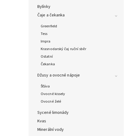
Bylínky
Čaje a čekanka
Greenfield
Tess
Impra
Krasnodarský čaj ruční sběr
Ostatní
Čekanka
Džusy a ovocné nápoje
Šťáva
Ovocné kissely
Ovocné želé
Sycené limonády
Kvas
Minerální vody