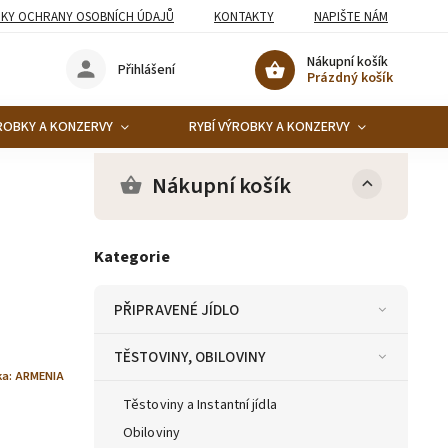
KY OCHRANY OSOBNÍCH ÚDAJŮ
KONTAKTY
NAPIŠTE NÁM
Nákupní košík
Přihlášení
Prázdný košík
ROBKY A KONZERVY
RYBÍ VÝROBKY A KONZERVY
KO
Nákupní košík
Kategorie
PŘIPRAVENÉ JÍDLO
TĚSTOVINY, OBILOVINY
ka:
ARMENIA
Těstoviny a Instantní jídla
Obiloviny