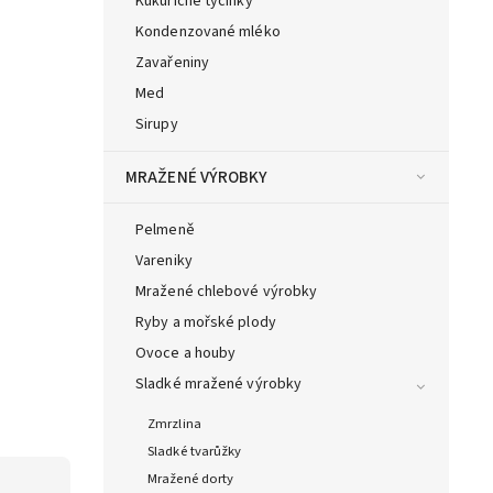
Kukuřičné tyčinky
Kondenzované mléko
Zavařeniny
Med
Sirupy
MRAŽENÉ VÝROBKY
Pelmeně
Vareniky
Mražené chlebové výrobky
Ryby a mořské plody
Ovoce a houby
Sladké mražené výrobky
Zmrzlina
Sladké tvarůžky
Mražené dorty