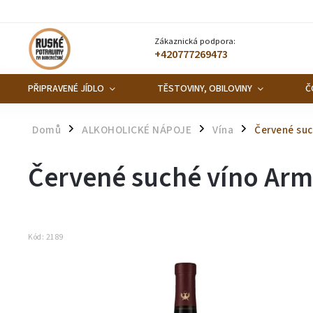
Zákaznická podpora:
+420777269473
PŘIPRAVENÉ JÍDLO
TĚSTOVINY, OBILOVINY
Č
Domů
ALKOHOLICKÉ NÁPOJE
Vína
Červené suc
/
/
/
Červené suché víno Arm
Kód:
2189