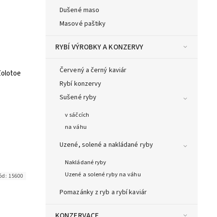
Dušené maso
Masové paštiky
RYBÍ VÝROBKY A KONZERVY
Červený a černý kaviár
Zolotoe
Rybí konzervy
Sušené ryby
v sáčcích
na váhu
Uzené, solené a nakládané ryby
Nakládané ryby
Uzené a solené ryby na váhu
ód:
15600
Pomazánky z ryb a rybí kaviár
KONZERVACE