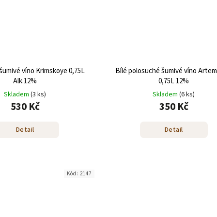
šumivé víno Krimskoye 0,75L
Bílé polosuché šumivé víno Artem
Alk.12%
0,75L 12%
Skladem
(3 ks)
Skladem
(6 ks)
530 Kč
350 Kč
Detail
Detail
Kód:
2147