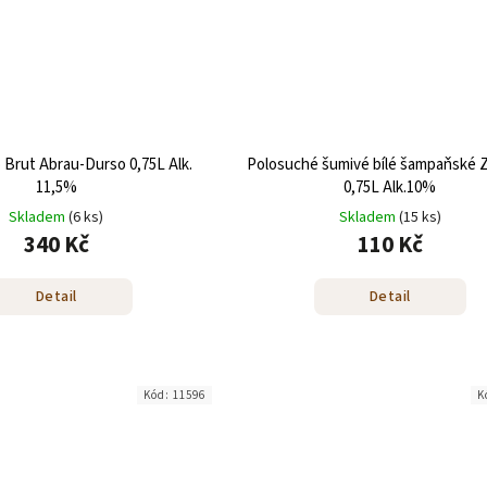
so 0,75L Alk.
Polosuché šumivé bílé šampaňské 
11,5%
0,75L Alk.10%
Skladem
(6 ks)
Skladem
(15 ks)
340 Kč
110 Kč
Detail
Detail
Kód:
11596
K