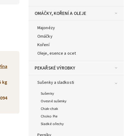
OMÁČKY, KOŘENÍ A OLEJE
Majonézy
Omáčky
Koření
Oleje, esence a ocet
Vína
PEKAŘSKÉ VÝROBKY
5 kg
Sušenky a sladkosti
Sušenky
094
Ovesné sušenky
Chak-chak
Choko Pie
Sladké ořechy
Perníky