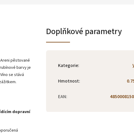
Doplňkové parametry
 Areni pěstované
Kategorie
:
 rubínové barvy je
 Víno se stává
Hmotnost
:
0.7
 zážitkem.
EAN
:
4850008150
dícím dopravní
doporučená