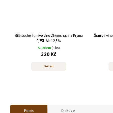
Bílé suché šumivé víno Zhemchuzina Kryma
Šumivé víno
0,75L Alk.12,5%
Skladem
(3 ks)
320 Kč
Detail
Popis
Diskuze