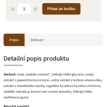
Přidat do košíku
Popis
Diskuze
Detailní popis produktu
Složení:
voda, sladidlo sorbitol*, želírující látka glycerin, vodný
extrakt z pupenů borovice lesní, vodný extrakt z kořene omanovníku,
extrakt z islandského mechu, regulátor kyselosti kyselina citronová,
sladidlo sukralóza, konzervant sorban draselný, želírující látka
xanthanová guma.
Návod k použití: