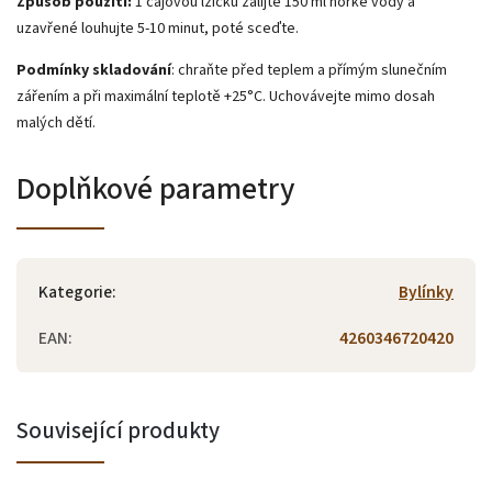
Způsob použití:
1 čajovou lžičku zalijte 150 ml horké vody a
uzavřené louhujte 5-10 minut, poté sceďte.
Podmínky skladování
: chraňte před teplem a přímým slunečním
zářením a při maximální teplotě +25°C. Uchovávejte mimo dosah
malých dětí.
Doplňkové parametry
Kategorie
:
Bylínky
EAN
:
4260346720420
Související produkty