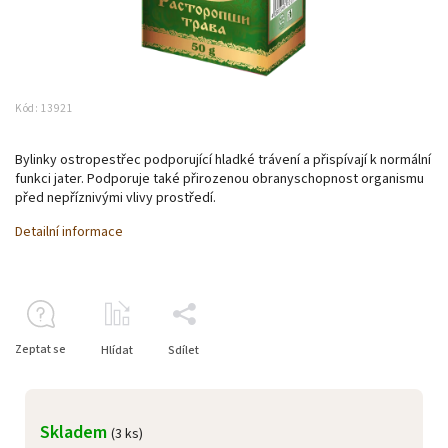
Kód:
13921
Bylinky ostropestřec podporující hladké trávení a přispívají k normální
funkci jater. Podporuje také přirozenou obranyschopnost organismu
před nepříznivými vlivy prostředí.
Detailní informace
Zeptat se
Hlídat
Sdílet
Skladem
(3 ks)