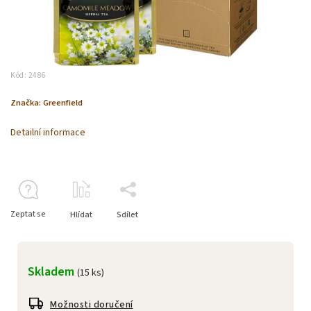
Kód:
2486
Značka:
Greenfield
Detailní informace
Zeptat se
Hlídat
Sdílet
Skladem
(15 ks)
Možnosti doručení