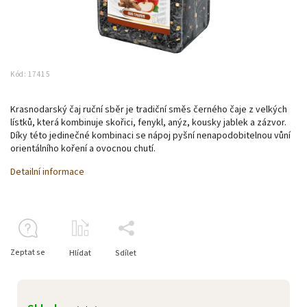
Kód:
17415
Krasnodarský čaj ruční sběr je tradiční směs černého čaje z velkých
lístků, která kombinuje skořici, fenykl, anýz, kousky jablek a zázvor.
Díky této jedinečné kombinaci se nápoj pyšní nenapodobitelnou vůní
orientálního koření a ovocnou chutí.
Detailní informace
Zeptat se
Hlídat
Sdílet