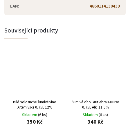
EAN
:
4860114130439
Související produkty
Bílé polosuché šumivé víno
Šumivé víno Brut Abrau-Durso
Artemivske 0,75L 12%
0,75L Alk. 11,5%
Skladem
(6 ks)
Skladem
(6 ks)
350 Kč
340 Kč