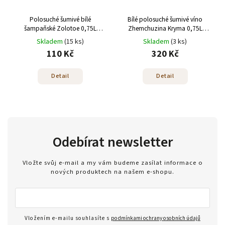
Polosuché šumivé bílé
Bílé polosuché šumivé víno
šampaňské Zolotoe 0,75L
Zhemchuzina Kryma 0,75L
Alk.10%
Alk.12,5%
Skladem
(15 ks)
Skladem
(3 ks)
110 Kč
320 Kč
Detail
Detail
Odebírat newsletter
Vložte svůj e-mail a my vám budeme zasílat informace o
nových produktech na našem e-shopu.
Vložením e-mailu souhlasíte s
podmínkami ochrany osobních údajů