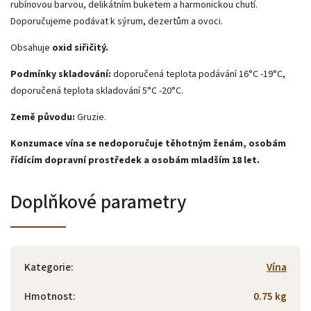
rubínovou barvou, delikátním buketem a harmonickou chutí.
Doporučujeme podávat k sýrum, dezertům a ovoci.
Obsahuje
oxid siřičitý.
Podmínky skladování:
doporučená teplota podávání 16°C -19°C,
doporučená teplota skladování 5°C -20°C.
Země původu:
Gruzie.
Konzumace vína se nedoporučuje těhotným ženám, osobám
řídícím dopravní prostředek a osobám mladším 18 let.
Doplňkové parametry
Kategorie
:
Vína
Hmotnost
:
0.75 kg