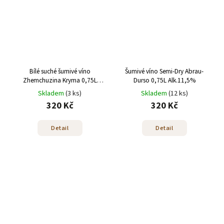
Bílé suché šumivé víno
Šumivé víno Semi-Dry Abrau-
Zhemchuzina Kryma 0,75L
Durso 0,75L Alk.11,5%
Alk.12,5%
Skladem
(3 ks)
Skladem
(12 ks)
320 Kč
320 Kč
Detail
Detail