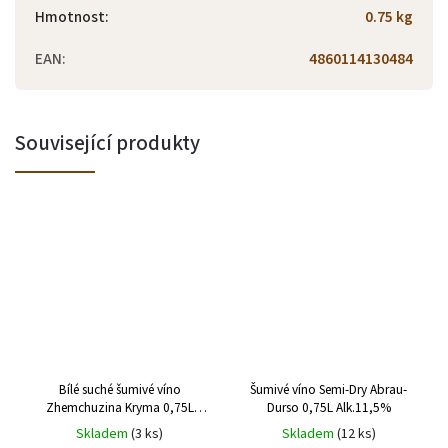
Hmotnost
:
0.75 kg
EAN
:
4860114130484
Související produkty
Bílé suché šumivé víno
Šumivé víno Semi-Dry Abrau-
Zhemchuzina Kryma 0,75L
Durso 0,75L Alk.11,5%
Alk.12,5%
Skladem
(3 ks)
Skladem
(12 ks)