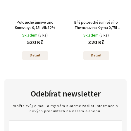
Polosuché šumivé víno
Bílé polosuché šumivé víno
Krimskoye 0,75L Alk.12%
Zhemchuzina Kryma 0,75L
Alk.12,5%
Skladem
(3 ks)
Skladem
(3 ks)
530 Kč
320 Kč
Detail
Detail
Odebírat newsletter
Vložte svůj e-mail a my vám budeme zasílat informace o
nových produktech na našem e-shopu.