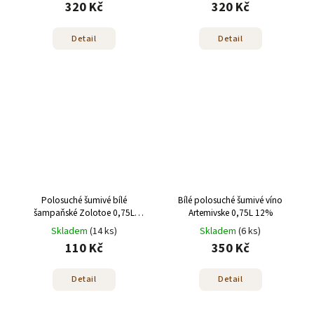
320 Kč
320 Kč
Detail
Detail
Polosuché šumivé bílé
Bílé polosuché šumivé víno
šampaňské Zolotoe 0,75L
Artemivske 0,75L 12%
Alk.10%
Skladem
(14 ks)
Skladem
(6 ks)
110 Kč
350 Kč
Detail
Detail