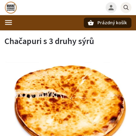
Prázdný košík
Hledat
Chačapuri s 3 druhy sýrů