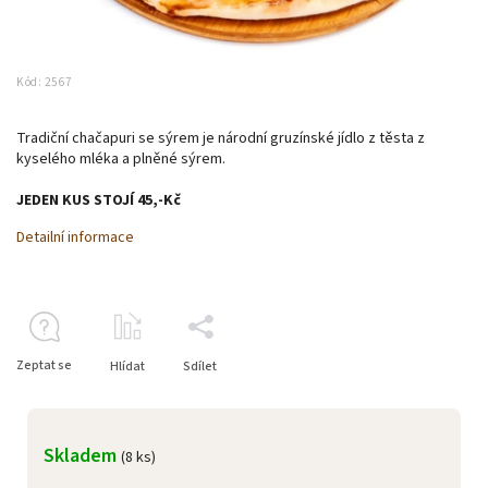
Kód:
2567
Tradiční chačapuri se sýrem je národní gruzínské jídlo z těsta z
kyselého mléka a plněné sýrem.
JEDEN KUS STOJÍ 45,-Kč
Detailní informace
Zeptat se
Hlídat
Sdílet
Skladem
(8 ks)