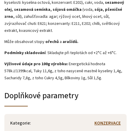
kyselosti: kyselina octová, konzervant: E202), cukr, voda,
sezamový
olej, sezamová semínka,
sójová omáčka
(voda,
sója, pšeničné
zrno,
sůl), zahušťovadla: agar; rýžový ocet, lihový ocet, sůl,
zvýrazňovač chuti: E621; konzervanty: E211, E202; chilli, světlicový
extrakt, kvasnicový extrakt.
Může obsahovat stopy
ořechů
a
arašídů.
Podmínky skladování
: Skladujte při teplotách od +2°C až +6°C.
Výživové údaje pro 100g výrobku:
Energetická hodnota
578kJ/1399kcal, Tuky 11,6g, z toho nasycené mastné kyseliny 1,4g,
Sacharidy 7,8g, z toho Cukry 4,5g, Bílkoviny 1g, Sůl 1,5g.
Doplňkové parametry
Kategorie
:
KONZERVACE