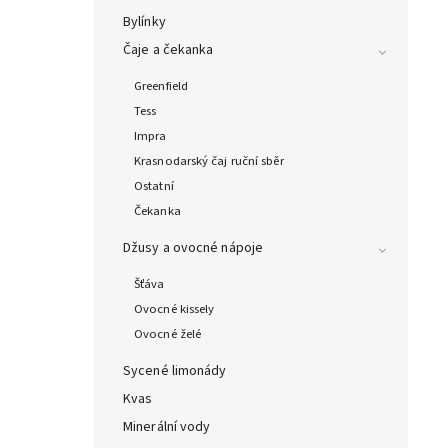
Bylínky
Čaje a čekanka
Greenfield
Tess
Impra
Krasnodarský čaj ruční sběr
Ostatní
Čekanka
Džusy a ovocné nápoje
Šťáva
Ovocné kissely
Ovocné želé
Sycené limonády
Kvas
Minerální vody