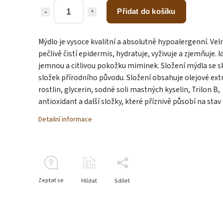
Přidat do košíku
Mýdlo je vysoce kvalitní a absolutně hypoalergenní. Ve
pečlivě čistí epidermis, hydratuje, vyživuje a zjemňuje. I
jemnou a citlivou pokožku miminek. Složení mýdla se s
složek přírodního původu. Složení obsahuje olejové ext
rostlin, glycerin, sodné soli mastných kyselin, Trilon B,
antioxidant a další složky, které příznivě působí na stav
Detailní informace
Zeptat se
Hlídat
Sdílet