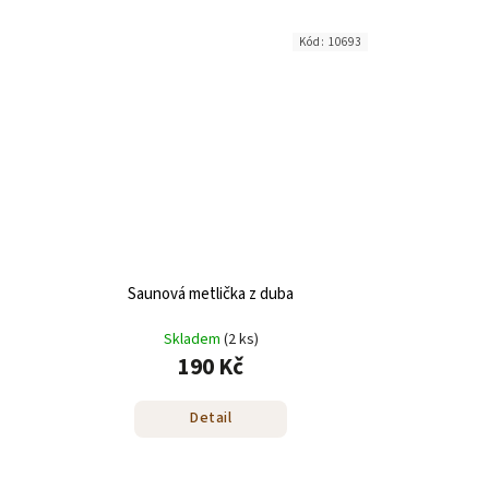
Kód:
10693
Saunová metlička z duba
Skladem
(2 ks)
190 Kč
Detail