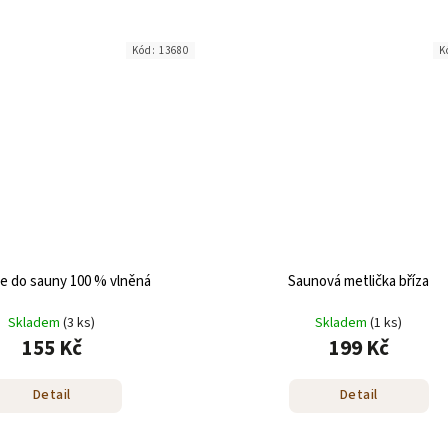
Kód:
13680
K
e do sauny 100 % vlněná
Saunová metlička bříza
Skladem
(3 ks)
Skladem
(1 ks)
155 Kč
199 Kč
Detail
Detail