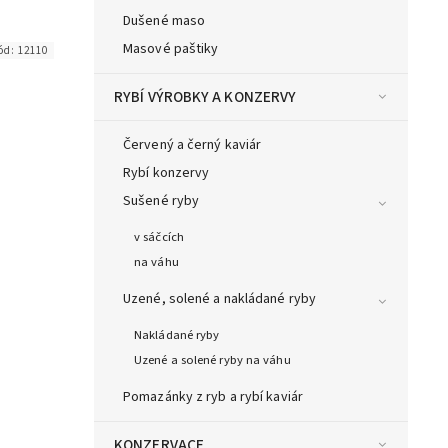
Dušené maso
Masové paštiky
ód:
12110
RYBÍ VÝROBKY A KONZERVY
Červený a černý kaviár
Rybí konzervy
Sušené ryby
v sáčcích
na váhu
Uzené, solené a nakládané ryby
Nakládané ryby
Uzené a solené ryby na váhu
Pomazánky z ryb a rybí kaviár
KONZERVACE