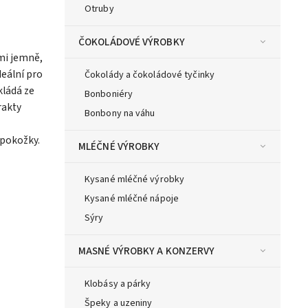
Otruby
ČOKOLÁDOVÉ VÝROBKY
lmi jemně,
deální pro
Čokolády a čokoládové tyčinky
kládá ze
Bonboniéry
rakty
Bonbony na váhu
 pokožky.
MLÉČNÉ VÝROBKY
Kysané mléčné výrobky
Kysané mléčné nápoje
Sýry
MASNÉ VÝROBKY A KONZERVY
Klobásy a párky
Špeky a uzeniny