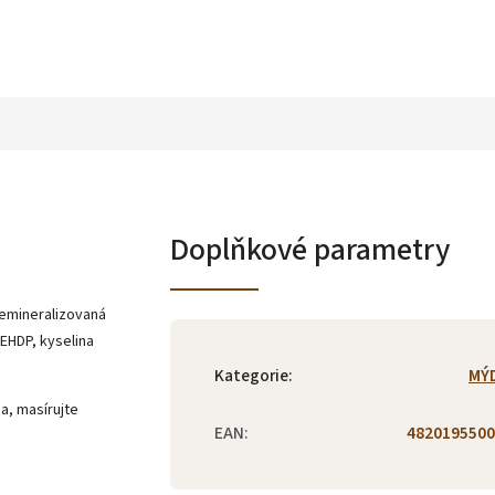
Doplňkové parametry
demineralizovaná
 EHDP, kyselina
Kategorie
:
MÝ
, masírujte
EAN
:
4820195500