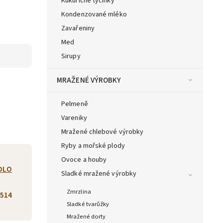
Kukuřičné tyčinky
Kondenzované mléko
Zavařeniny
Med
Sirupy
MRAŽENÉ VÝROBKY
Pelmeně
Vareniky
Mražené chlebové výrobky
Ryby a mořské plody
Ovoce a houby
DLO
Sladké mražené výrobky
Zmrzlina
514
Sladké tvarůžky
Mražené dorty