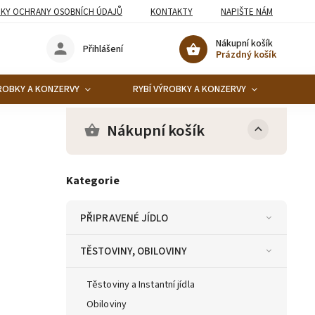
KY OCHRANY OSOBNÍCH ÚDAJŮ
KONTAKTY
NAPIŠTE NÁM
Nákupní košík
Přihlášení
Prázdný košík
ROBKY A KONZERVY
RYBÍ VÝROBKY A KONZERVY
KO
Nákupní košík
Kategorie
PŘIPRAVENÉ JÍDLO
TĚSTOVINY, OBILOVINY
Těstoviny a Instantní jídla
Obiloviny