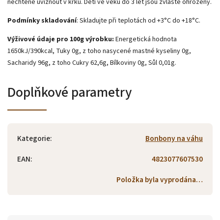
nechtěně uvíznout v krku. Děti ve věku do 3 let jsou zvláště ohroženy.
Podmínky skladování
: Skladujte při teplotách od +3°C do +18°C.
Výživové údaje pro 100g výrobku:
Energetická hodnota
1650kJ/390kcal, Tuky 0g, z toho nasycené mastné kyseliny 0g,
Sacharidy 96g, z toho Cukry 62,6g, Bílkoviny 0g, Sůl 0,01g.
Doplňkové parametry
Kategorie
:
Bonbony na váhu
EAN
:
4823077607530
Položka byla vyprodána…