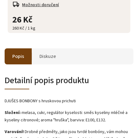
Možnosti doručení
26 Kč
260 Kč / 1 kg
Popis
Diskuze
Detailní popis produktu
DJUŠES BONBONY s hruskovou prichuti
Složení:
melasa, cukr, regulátor kyselosti: směs kyseliny mléčné a
kyseliny citronové; aroma "hruška", barviva: E100, E132.
Varování!
Drobné předměty, jako jsou tvrdé bonbóny, vám mohou