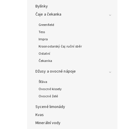
Bylínky
Čaje a čekanka
Greenfield
Tess
Impra
Krasnodarský čaj ruční sběr
Ostatní
Čekanka
Džusy a ovocné nápoje
Šťáva
Ovocné kissely
Ovocné želé
Sycené limonády
Kvas
Minerální vody