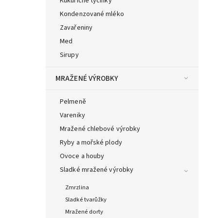
Kukuřičné tyčinky
Kondenzované mléko
Zavařeniny
Med
Sirupy
MRAŽENÉ VÝROBKY
Pelmeně
Vareniky
Mražené chlebové výrobky
Ryby a mořské plody
Ovoce a houby
Sladké mražené výrobky
Zmrzlina
Sladké tvarůžky
Mražené dorty