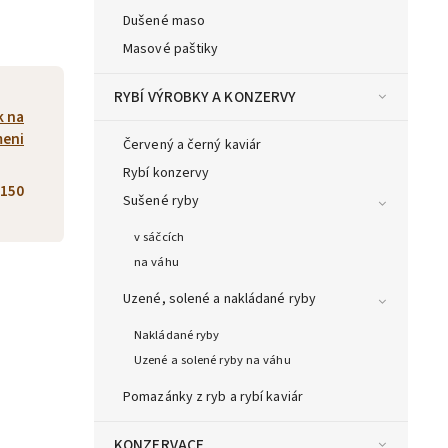
Dušené maso
Masové paštiky
RYBÍ VÝROBKY A KONZERVY
k na
meni
Červený a černý kaviár
Rybí konzervy
150
Sušené ryby
v sáčcích
na váhu
Uzené, solené a nakládané ryby
Nakládané ryby
Uzené a solené ryby na váhu
Pomazánky z ryb a rybí kaviár
KONZERVACE