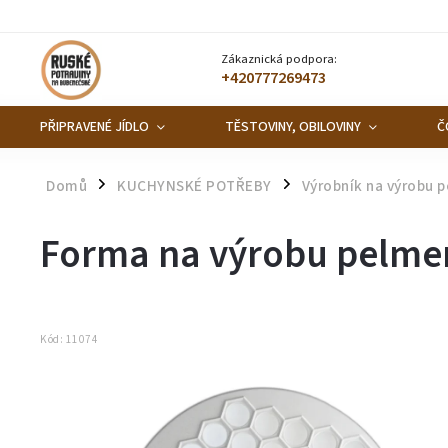
Zákaznická podpora:
+420777269473
PŘIPRAVENÉ JÍDLO
TĚSTOVINY, OBILOVINY
Č
Domů
KUCHYNSKÉ POTŘEBY
Výrobník na výrobu 
/
/
Forma na výrobu pelmen
Kód:
11074