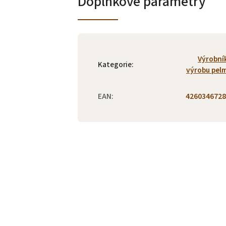
Doplňkové parametry
Výrobní
Kategorie
:
výrobu pel
EAN
:
4260346728