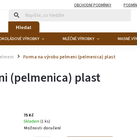
OBCHODNÍ PODMÍNKY
PODMÍN
Hledat
OKOLÁDOVÉ VÝROBKY
MLÉČNÉ VÝROBKY
MASNÉ VÝ
pelmeni
Forma na výrobu pelmeni (pelmenica) plast
/
i (pelmenica) plast
75 Kč
Skladem
(1 ks)
Možnosti doručení