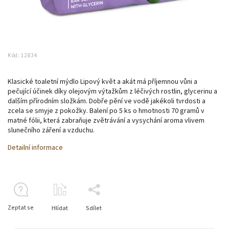
Kód:
12834
Klasické toaletní mýdlo Lipový květ a akát má příjemnou vůni a
pečující účinek díky olejovým výtažkům z léčivých rostlin, glycerinu a
dalším přírodním složkám. Dobře pění ve vodě jakékoli tvrdosti a
zcela se smyje z pokožky. Balení po 5 ks o hmotnosti 70 gramů v
matné fólii, která zabraňuje zvětrávání a vysychání aroma vlivem
slunečního záření a vzduchu.
Detailní informace
Zeptat se
Hlídat
Sdílet