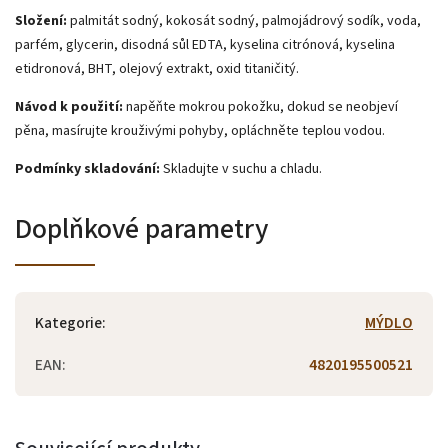
Složení:
palmitát sodný, kokosát sodný, palmojádrový sodík, voda,
parfém, glycerin, disodná sůl EDTA, kyselina citrónová, kyselina
etidronová, BHT, olejový extrakt, oxid titaničitý.
Návod k použití:
napěňte mokrou pokožku, dokud se neobjeví
pěna, masírujte krouživými pohyby, opláchněte teplou vodou.
Podmínky skladování:
Skladujte v suchu a chladu.
Doplňkové parametry
Kategorie
:
MÝDLO
EAN
:
4820195500521