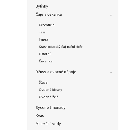
Bylínky
Čaje a čekanka
Greenfield
Tess
Impra
Krasnodarský čaj ruční sběr
Ostatní
Čekanka
Džusy a ovocné nápoje
Šťáva
Ovocné kissely
Ovocné želé
Sycené limonády
Kvas
Minerální vody