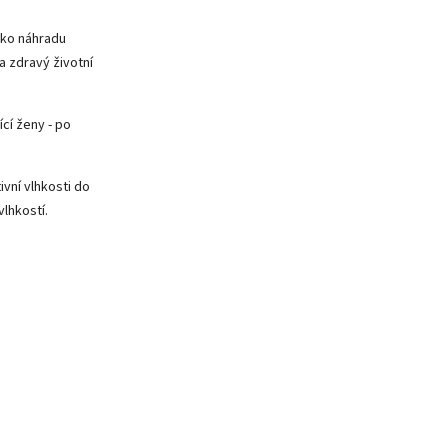
ako náhradu
a zdravý životní
cí ženy - po
ivní vlhkosti do
lhkostí.