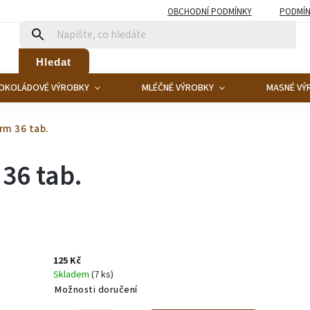
OBCHODNÍ PODMÍNKY
PODMÍN
Hledat
OKOLÁDOVÉ VÝROBKY
MLÉČNÉ VÝROBKY
MASNÉ VÝ
rm 36 tab.
36 tab.
125 Kč
Skladem
(7 ks)
Možnosti doručení