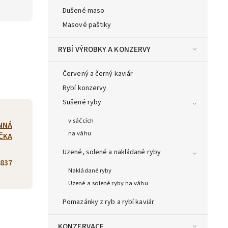
Dušené maso
Masové paštiky
RYBÍ VÝROBKY A KONZERVY
Červený a černý kaviár
Rybí konzervy
Sušené ryby
v sáčcích
NNÁ
na váhu
ČKA
Uzené, solené a nakládané ryby
837
Nakládané ryby
Uzené a solené ryby na váhu
Pomazánky z ryb a rybí kaviár
KONZERVACE