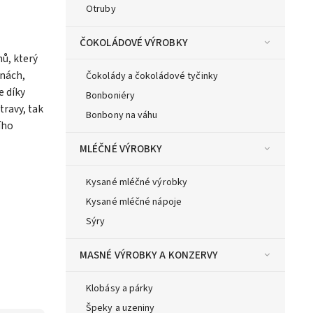
Otruby
ČOKOLÁDOVÉ VÝROBKY
nů, který
inách,
Čokolády a čokoládové tyčinky
e díky
Bonboniéry
travy, tak
Bonbony na váhu
ího
MLÉČNÉ VÝROBKY
Kysané mléčné výrobky
Kysané mléčné nápoje
Sýry
MASNÉ VÝROBKY A KONZERVY
Klobásy a párky
Špeky a uzeniny