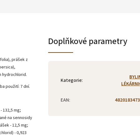
Doplňkové parametry
ifolia), prášek z
ersica),
n hydrochlorid.
BYLI
Kategorie
:
LÉKÁRNI
 použití: 7 dní.
EAN
:
4820183473
 - 132,5 mg;
vané na sennosidy
ášek - 12,5 mg;
hlorid) - 0,923