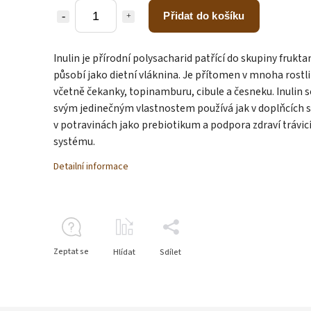
Přidat do košíku
Inulin je přírodní polysacharid patřící do skupiny frukta
působí jako dietní vláknina. Je přítomen v mnoha rostl
včetně čekanky, topinamburu, cibule a česneku. Inulin s
svým jedinečným vlastnostem používá jak v doplňcích s
v potravinách jako prebiotikum a podpora zdraví trávic
systému.
Detailní informace
Zeptat se
Hlídat
Sdílet