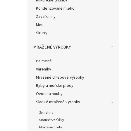
Kukuřičné tyčinky
Kondenzované mléko
Zavařeniny
Med
Sirupy
MRAŽENÉ VÝROBKY
Pelmeně
Vareniky
Mražené chlebové výrobky
Ryby a mořské plody
Ovoce a houby
Sladké mražené výrobky
Zmrzlina
Sladké tvarůžky
Mražené dorty