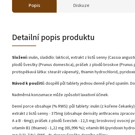
Popis
Diskuze
Detailní popis produktu
Složení:
inulin, sladidlo: lakticol, extrakt z listů senny (Cassia angust
plodů švestky (Prunus domestica), prášek z plodů broskve (Prunus p
protispékavá látka: stearát vápenatý, thiamin hydrochlorid, pyridoxi
Návod k použití:
dospělí půl tablety jednou denně před spaním. Doba
Nadměrná konzumace může způsobit laxativní účinek.
Denní porce obsahuje (% RWS): půl tablety: inulin (z kořene čekanky)
extrakt z listů senny - 375mg (obsahuje deriváty anthracenu zpraco
A a B - 6mg); prášek z plodů švestek - 12,5 mg; broskvový ovocný pr
vitamín B1 (thiamin) - 1,22 mg (65,996 %); vitamín B6 (pyridoxin hydroc