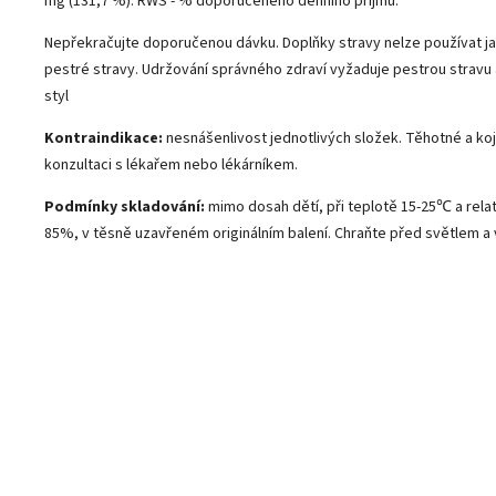
mg (131,7 %). RWS - % doporučeného denního příjmu.
Nepřekračujte doporučenou dávku. Doplňky stravy nelze používat j
pestré stravy. Udržování správného zdraví vyžaduje pestrou stravu 
styl
Kontraindikace:
nesnášenlivost jednotlivých složek. Těhotné a kojí
konzultaci s lékařem nebo lékárníkem.
Podmínky skladování:
mimo dosah dětí, při teplotě 15-25℃ a relat
85%, v těsně uzavřeném originálním balení. Chraňte před světlem a v