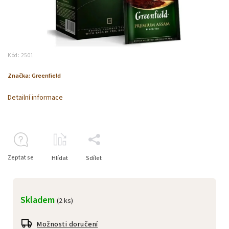
Kód:
2501
Značka:
Greenfield
Detailní informace
Zeptat se
Hlídat
Sdílet
Skladem
(2 ks)
Možnosti doručení