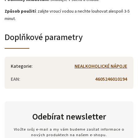
Způsob použití
: zalijte vroucí vodou a nechte louhovat alespoň 3-5
minut.
Doplňkové parametry
Kategorie
:
NEALKOHOLICKÉ NÁPOJE
EAN
:
4605246010194
Odebírat newsletter
Vložte svůj e-mail a my vám budeme zasílat informace o
nových produktech na našem e-shopu.