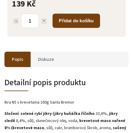
139 Kč
Přidat do košíku
Popis
Diskuze
Detailní popis produktu
Ikra N5 s krevetama 160g Santa Bremor
Složení
:
solené rybí jikry (jikry huňáčka říčního
33,6%,
jikry
sledě
8,4%, sůl), slunečnicový olej, voda,
krevetové maso vařené
8% (krevetové maso
, sůl), cukr, bramborový škrob, aroma,
sušený