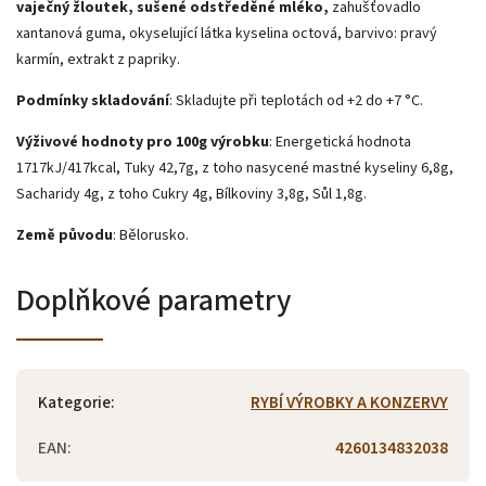
vaječný žloutek, sušené odstředěné mléko,
zahušťovadlo
xantanová guma, okyselující látka kyselina octová, barvivo: pravý
karmín, extrakt z papriky.
Podmínky skladování
: Skladujte při teplotách od +2 do +7 °C.
Výživové hodnoty pro 100g výrobku
: Energetická hodnota
1717kJ/417kcal, Tuky 42,7g, z toho nasycené mastné kyseliny 6,8g,
Sacharidy 4g, z toho Cukry 4g, Bílkoviny 3,8g, Sůl 1,8g.
Země původu
: Bělorusko.
Doplňkové parametry
Kategorie
:
RYBÍ VÝROBKY A KONZERVY
EAN
:
4260134832038