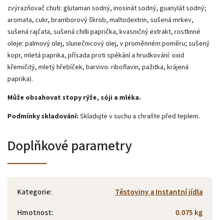
zvýrazňovač chuti: glutaman sodný, inosinát sodný, guanylát sodný;
aromata, cukr, bramborový škrob, maltodextrin, sušená mrkev,
sušená rajčata, sušená chilli paprička, kvasničný extrakt, rostlinné
oleje: palmový olej, slunečnicový olej, v proměnném poměru; sušený
kopr, mletá paprika, přísada proti spékání a hrudkování: oxid
křemičitý, mletý hřebíček, barvivo: riboflavin, pažitka, krájená
paprika).
Může obsahovat stopy rýže, sóji a mléka.
Podmínky skladování:
Skladujte v suchu a chraňte před teplem.
Doplňkové parametry
Kategorie
:
Těstoviny a Instantní jídla
Hmotnost
:
0.075 kg