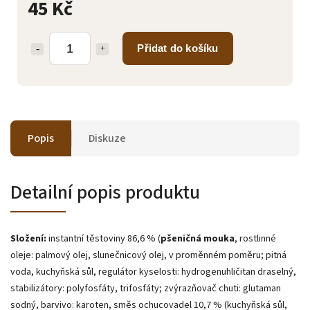
45 Kč
Přidat do košíku
Popis
Diskuze
Detailní popis produktu
Složení:
instantní těstoviny 86,6 % (
pšeničná mouka
, rostlinné
oleje: palmový olej, slunečnicový olej, v proměnném poměru; pitná
voda, kuchyňská sůl, regulátor kyselosti: hydrogenuhličitan draselný,
stabilizátory: polyfosfáty, trifosfáty; zvýrazňovač chuti: glutaman
sodný, barvivo: karoten, směs ochucovadel 10,7 % (kuchyňská sůl,