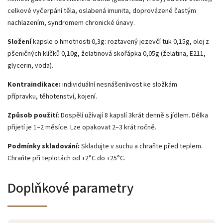
celkové vyčerpání těla, oslabená imunita, doprovázené častým
nachlazením, syndromem chronické únavy.
Složení
kapsle o hmotnosti 0,3g: roztavený jezevčí tuk 0,15g, olej z
pšeničných klíčků 0,10g,
želatinová skořápka 0,05g (želatina, E211,
glycerin, voda).
Kontraindikace:
individuální nesnášenlivost ke složkám
přípravku, těhotenství, kojení.
Způsob použití
: Dospělí užívají 8 kapslí 3krát denně s jídlem. Délka
přijetí je 1–2 měsíce. Lze opakovat 2–3 krát ročně.
Podmínky skladování:
Skladujte v suchu a chraňte před teplem.
Chraňte při teplotách od +2°C do +25°C.
Doplňkové parametry