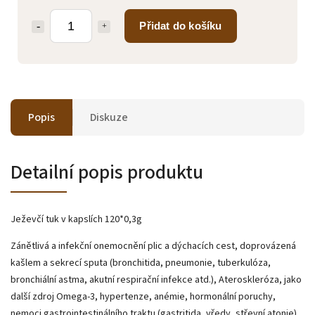
Přidat do košíku
Popis
Diskuze
Detailní popis produktu
Ježevčí tuk v kapslích 120*0,3g
Zánětlivá a infekční onemocnění plic a dýchacích cest, doprovázená
kašlem a sekrecí sputa (bronchitida, pneumonie, tuberkulóza,
bronchiální astma, akutní respirační infekce atd.), Ateroskleróza, jako
další zdroj Omega-3, hypertenze, anémie, hormonální poruchy,
nemoci gastrointestinálního traktu (gastritida, vředy, střevní atonie),