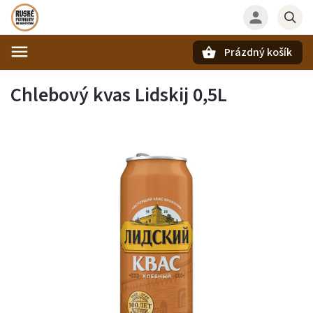
Prázdný košík
Hledat
Chlebový kvas Lidskij 0,5L