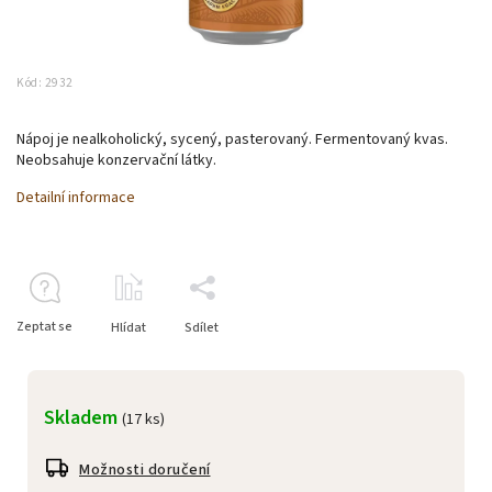
Kód:
2932
Nápoj je nealkoholický, sycený, pasterovaný. Fermentovaný kvas.
Neobsahuje konzervační látky.
Detailní informace
Zeptat se
Hlídat
Sdílet
Skladem
(17 ks)
Možnosti doručení