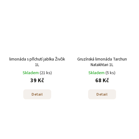
limonáda s příchutí jablka Živčik
Gruzínská limonáda Tarchun
1L
Natakhtari 1L
Skladem
(21 ks)
Skladem
(5 ks)
39 Kč
68 Kč
Detail
Detail