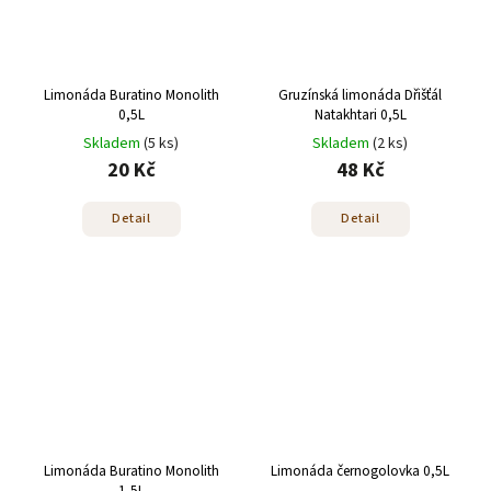
Limonáda Buratino Monolith
Gruzínská limonáda Dřišťál
0,5L
Natakhtari 0,5L
Skladem
(5 ks)
Skladem
(2 ks)
20 Kč
48 Kč
Detail
Detail
Limonáda Buratino Monolith
Limonáda černogolovka 0,5L
1,5L