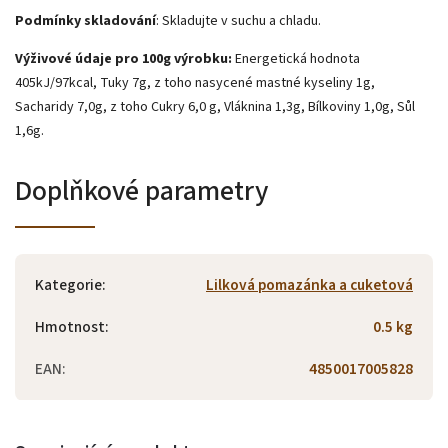
Podmínky skladování
: Skladujte v suchu a chladu.
Výživové údaje pro 100g výrobku:
Energetická hodnota
405kJ/97kcal, Tuky 7g, z toho nasycené mastné kyseliny 1g,
Sacharidy 7,0g, z toho Cukry 6,0 g, Vláknina 1,3g, Bílkoviny 1,0g, Sůl
1,6g.
Doplňkové parametry
Kategorie
:
Lilková pomazánka a cuketová
Hmotnost
:
0.5 kg
EAN
:
4850017005828