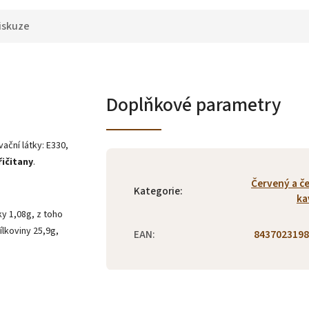
iskuze
Doplňkové parametry
ační látky: E330,
řičitany
.
Červený a č
Kategorie
:
ka
ky 1,08g, z toho
ílkoviny 25,9g,
EAN
:
8437023198