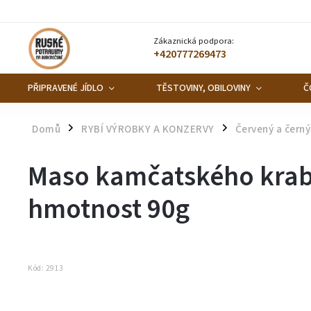
Zákaznická podpora:
+420777269473
PŘIPRAVENÉ JÍDLO
TĚSTOVINY, OBILOVINY
Č
Domů
RYBÍ VÝROBKY A KONZERVY
Červený a černý
/
/
Maso kamčatského krab
hmotnost 90g
Kód:
2913