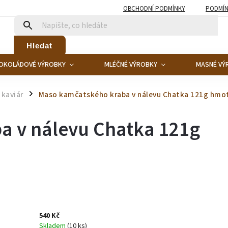
OBCHODNÍ PODMÍNKY
PODMÍN
Hledat
OKOLÁDOVÉ VÝROBKY
MLÉČNÉ VÝROBKY
MASNÉ VÝ
 kaviár
Maso kamčatského kraba v nálevu Chatka 121g hmo
/
a v nálevu Chatka 121g
540 Kč
Skladem
(10 ks)