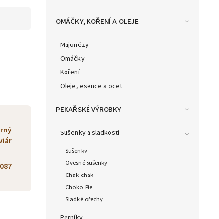
OMÁČKY, KOŘENÍ A OLEJE
Majonézy
Omáčky
Koření
Oleje, esence a ocet
PEKAŘSKÉ VÝROBKY
erný
Sušenky a sladkosti
viár
Sušenky
Ovesné sušenky
087
Chak-chak
Choko Pie
Sladké ořechy
Perníky