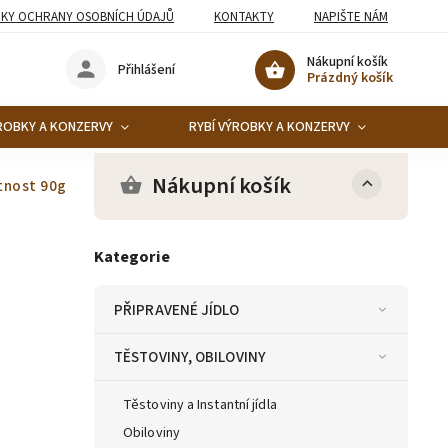
KY OCHRANY OSOBNÍCH ÚDAJŮ
KONTAKTY
NAPIŠTE NÁM
Nákupní košík
Přihlášení
Prázdný košík
ROBKY A KONZERVY
RYBÍ VÝROBKY A KONZERVY
KO
Nákupní košík
tnost 90g
Kategorie
PŘIPRAVENÉ JÍDLO
TĚSTOVINY, OBILOVINY
Těstoviny a Instantní jídla
Obiloviny