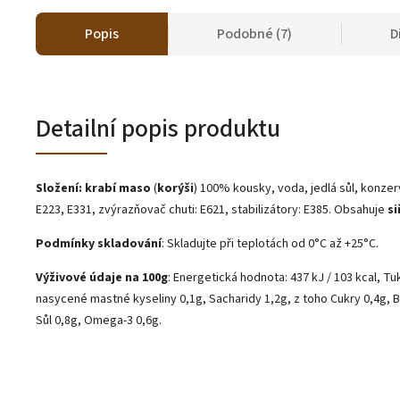
Popis
Podobné (7)
D
Detailní popis produktu
Složení:
krabí maso
(
korýši
) 100% kousky, voda, jedlá sůl, konzerv
E223, E331, zvýrazňovač chuti: E621, stabilizátory: E385. Obsahuje
si
Podmínky skladování
: Skladujte při teplotách od 0°C až +25°C.
Výživové údaje na 100g
: Energetická hodnota: 437 kJ / 103 kcal, Tu
nasycené mastné kyseliny 0,1g, Sacharidy 1,2g, z toho Cukry 0,4g, B
Sůl 0,8g, Omega-3 0,6g.