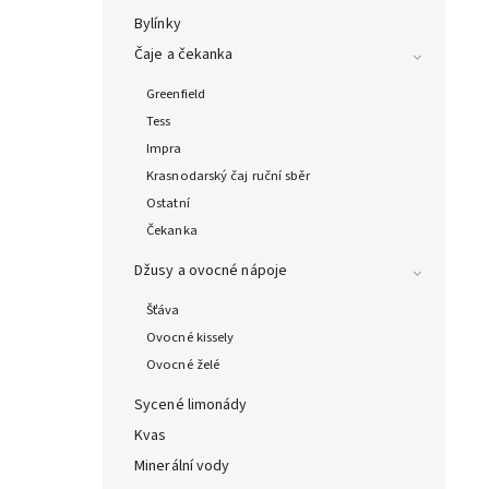
Bylínky
Čaje a čekanka
Greenfield
Tess
Impra
Krasnodarský čaj ruční sběr
Ostatní
Čekanka
Džusy a ovocné nápoje
Šťáva
Ovocné kissely
Ovocné želé
Sycené limonády
Kvas
Minerální vody