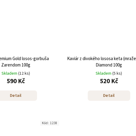
remium Gold losos-gorbuša
Kaviár z divokého lososa keta (mraž
Zarendom 100g
Diamond 100g
Skladem
(12 ks)
Skladem
(5 ks)
590 Kč
520 Kč
Detail
Detail
Kód:
1238