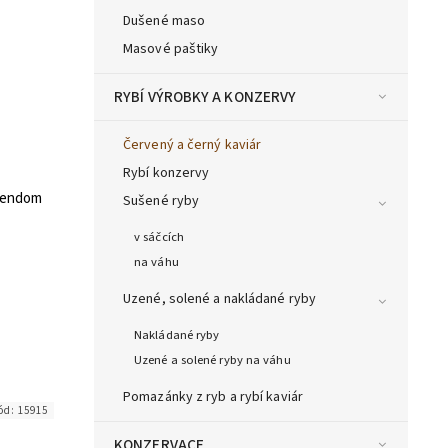
Dušené maso
Masové paštiky
RYBÍ VÝROBKY A KONZERVY
Červený a černý kaviár
Rybí konzervy
arendom
Sušené ryby
v sáčcích
na váhu
Uzené, solené a nakládané ryby
Nakládané ryby
Uzené a solené ryby na váhu
Pomazánky z ryb a rybí kaviár
ód:
15915
KONZERVACE