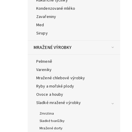
Kukuřičné tyčinky
Kondenzované mléko
Zavařeniny
Med
Sirupy
MRAŽENÉ VÝROBKY
Pelmeně
Vareniky
Mražené chlebové výrobky
Ryby a mořské plody
Ovoce a houby
Sladké mražené výrobky
Zmrzlina
Sladké tvarůžky
Mražené dorty