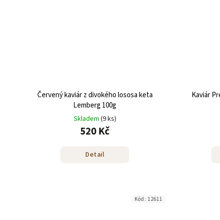
Červený kaviár z divokého lososa keta
Kaviár P
Lemberg 100g
Skladem
(9 ks)
520 Kč
Detail
Kód:
12611