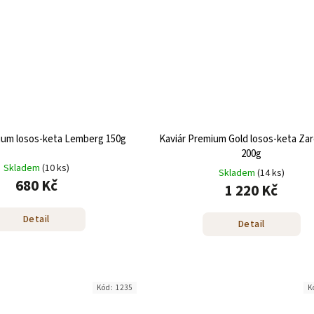
ium losos-keta Lemberg 150g
Kaviár Premium Gold losos-keta Z
200g
Skladem
(10 ks)
Skladem
(14 ks)
680 Kč
1 220 Kč
Detail
Detail
Kód:
1235
K