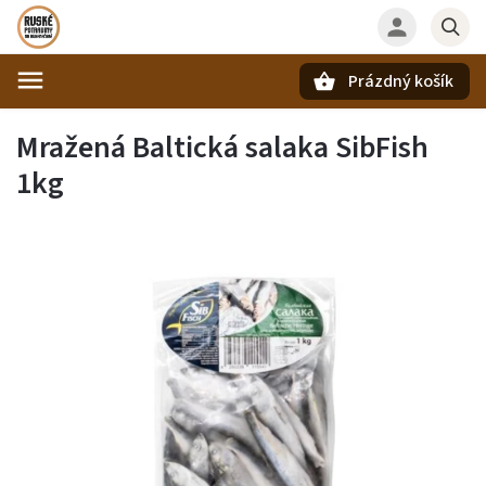
Prázdný košík
Hledat
Mražená Baltická salaka SibFish
1kg