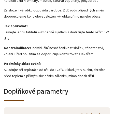
koloidní oxid křemičitý, mastek, stearát vápenatý, polysorbát.
Za složení výrobku odpovídá výrobce. Z důvodu případných změn
doporučujeme kontrolovat složení výrobku přímo na jeho obale.
Jak aplikovat:
užívejte jednu tabletu 2-3x denně s jídlem a dodržujte tento režim 1-2
dny.
Kontraindikace:
Individuální nesnášenlivost složek, těhotenství,
kojení.
Před použitím se doporučuje konzultovat s lékařem.
Podmínky skladování:
Skladujte při teplotách od 0°C do +25°C. Skladujte v suchu, chraňte
před teplem a přímým slunečním zářením, mimo dosah dětí.
Doplňkové parametry