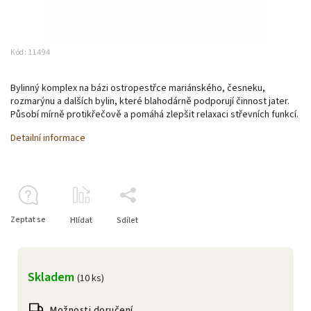
Kód:
11494
Bylinný komplex na bázi ostropestřce mariánského, česneku,
rozmarýnu a dalších bylin, které blahodárně podporují činnost jater.
Působí mírně protikřečově a pomáhá zlepšit relaxaci střevních funkcí.
Detailní informace
Zeptat se
Hlídat
Sdílet
Skladem
(10 ks)
Možnosti doručení