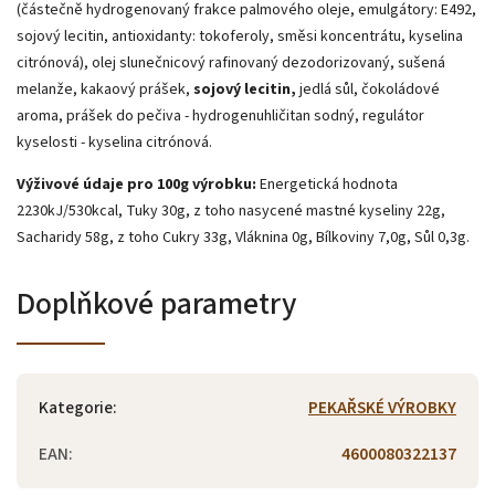
(částečně hydrogenovaný frakce palmového oleje, emulgátory: E492,
sojový lecitin, antioxidanty: tokoferoly, směsi koncentrátu, kyselina
citrónová), olej slunečnicový rafinovaný dezodorizovaný, sušená
melanže, kakaový prášek,
sojový lecitin,
jedlá sůl, čokoládové
aroma, prášek do pečiva - hydrogenuhličitan sodný, regulátor
kyselosti - kyselina citrónová.
Výživové údaje pro 100g výrobku:
Energetická hodnota
2230kJ/530kcal, Tuky 30g, z toho nasycené mastné kyseliny 22g,
Sacharidy 58g, z toho Cukry 33g, Vláknina 0g, Bílkoviny 7,0g, Sůl 0,3g.
Doplňkové parametry
Kategorie
:
PEKAŘSKÉ VÝROBKY
EAN
:
4600080322137