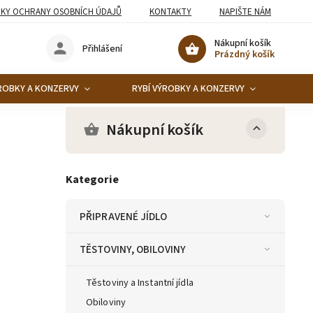
KY OCHRANY OSOBNÍCH ÚDAJŮ
KONTAKTY
NAPIŠTE NÁM
Nákupní košík
Přihlášení
Prázdný košík
ROBKY A KONZERVY
RYBÍ VÝROBKY A KONZERVY
KO
Nákupní košík
Kategorie
PŘIPRAVENÉ JÍDLO
TĚSTOVINY, OBILOVINY
Těstoviny a Instantní jídla
Obiloviny