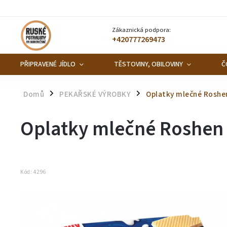
Zákaznická podpora:
+420777269473
PŘIPRAVENÉ JÍDLO
TĚSTOVINY, OBILOVINY
Č
Domů
PEKAŘSKÉ VÝROBKY
Oplatky mlečné Roshe
/
/
Oplatky mlečné Roshen
Kód:
4296