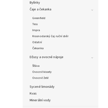
Bylínky
Čaje a čekanka
Greenfield
Tess
Impra
Krasnodarský čaj ruční sběr
Ostatní
Čekanka
Džusy a ovocné nápoje
Šťáva
Ovocné kissely
Ovocné želé
Sycené limonády
Kvas
Minerální vody