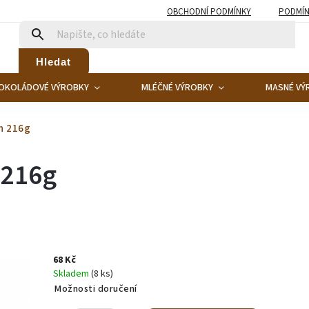
OBCHODNÍ PODMÍNKY
PODMÍN
Hledat
OKOLÁDOVÉ VÝROBKY
MLÉČNÉ VÝROBKY
MASNÉ VÝ
n 216g
 216g
68 Kč
Skladem
(8 ks)
Možnosti doručení