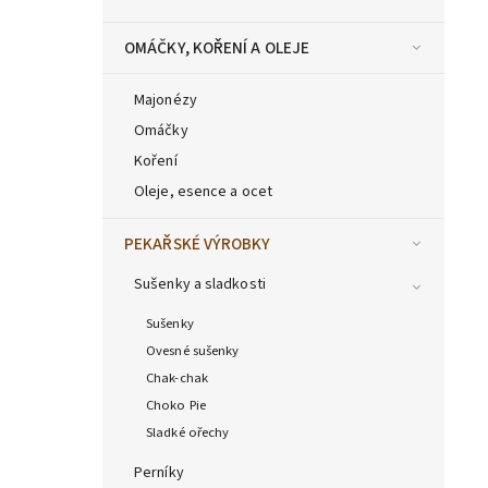
OMÁČKY, KOŘENÍ A OLEJE
Majonézy
Omáčky
Koření
Oleje, esence a ocet
PEKAŘSKÉ VÝROBKY
Sušenky a sladkosti
Sušenky
Ovesné sušenky
Chak-chak
Choko Pie
Sladké ořechy
Perníky