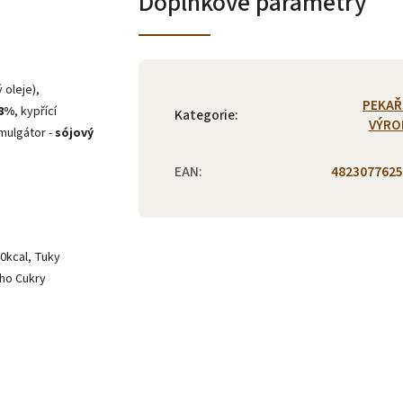
Doplňkové parametry
 oleje),
PEKAŘ
 8%
, kypřící
Kategorie
:
VÝRO
mulgátor -
sójový
EAN
:
4823077625
0kcal, Tuky
oho Cukry