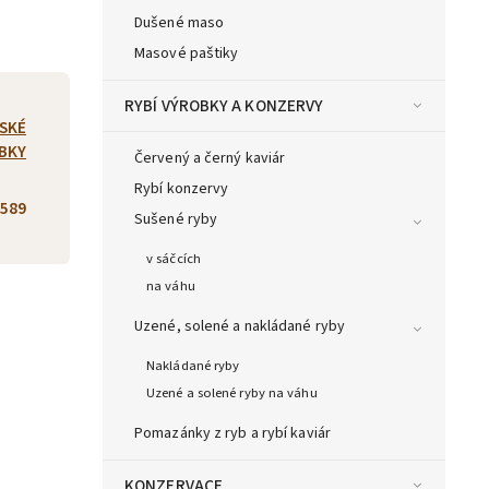
Dušené maso
Masové paštiky
RYBÍ VÝROBKY A KONZERVY
SKÉ
BKY
Červený a černý kaviár
Rybí konzervy
589
Sušené ryby
v sáčcích
na váhu
Uzené, solené a nakládané ryby
Nakládané ryby
Uzené a solené ryby na váhu
Pomazánky z ryb a rybí kaviár
KONZERVACE