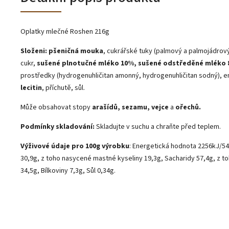
Oplatky mlečné Roshen 216g
Složeni:
pšeničná mouka
, cukrářské tuky (palmový a palmojádrový
cukr,
sušené plnotučné mléko 10%, sušené odstředěné mléko
prostředky (hydrogenuhličitan amonný, hydrogenuhličitan sodný), e
lecitin
, příchutě, sůl.
Může obsahovat stopy
arašídů, sezamu, vejce
a
ořechů.
Podmínky skladování:
Skladujte v suchu a chraňte před teplem.
Výživové údaje pro 100g výrobku
: Energetická hodnota 2256kJ/54
30,9g, z toho nasycené mastné kyseliny 19,3g, Sacharidy 57,4g, z t
34,5g, Bílkoviny 7,3g, Sůl 0,34g.