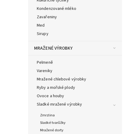
Kukuřičné tyčinky
Kondenzované mléko
Zavařeniny
Med
Sirupy
MRAŽENÉ VÝROBKY
Pelmeně
Vareniky
Mražené chlebové výrobky
Ryby a mořské plody
Ovoce a houby
Sladké mražené výrobky
Zmrzlina
Sladké tvarůžky
Mražené dorty