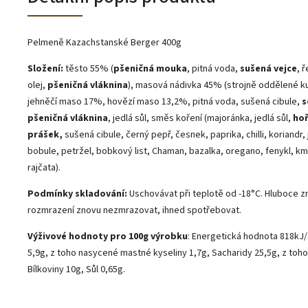
Pelmeně Kazachstanské Berger 400g
Složení:
těsto 55% (
pšeničná mouka
, pitná voda,
sušená vejce
, 
olej,
pšeničná vláknina
), masová nádivka 45% (strojně oddělené 
jehněčí maso 17%, hovězí maso 13,2%, pitná voda, sušená cibule,
s
pšeničná vláknina
, jedlá sůl, směs koření (majoránka, jedlá sůl,
hoř
prášek,
sušená cibule, černý pepř, česnek, paprika, chilli, koriandr,
bobule, petržel, bobkový list, Chaman, bazalka, oregano, fenykl, km
rajčata).
Podmínky skladování:
Uschovávat při teplotě od -18°C.
Hluboce z
rozmrazení znovu nezmrazovat, ihned spotřebovat.
Výživové hodnoty pro 100g výrobku
: Energetická hodnota 818kJ/
5,9g, z toho nasycené mastné kyseliny 1,7g, Sacharidy 25,5g, z toho
Bílkoviny 10g, Sůl 0,65g.