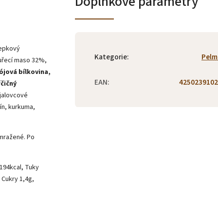
Doplňkové parametry
řepkový
Kategorie
:
Pelm
kuřecí maso 32%,
ójová bílkovina,
EAN
:
4250239102
čičný
 jalovcové
ín, kurkuma,
mražené. Po
194kcal, Tuky
 Cukry 1,4g,