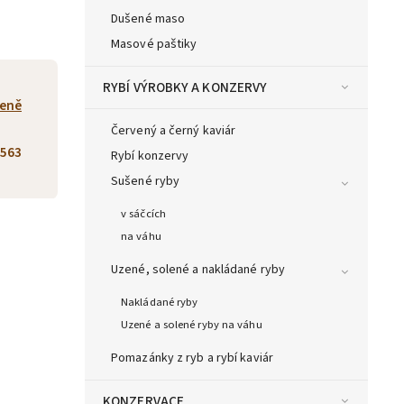
Dušené maso
Masové paštiky
RYBÍ VÝROBKY A KONZERVY
eně
Červený a černý kaviár
563
Rybí konzervy
Sušené ryby
v sáčcích
na váhu
Uzené, solené a nakládané ryby
Nakládané ryby
Uzené a solené ryby na váhu
Pomazánky z ryb a rybí kaviár
KONZERVACE