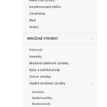
Kukuřičné tyčinky
Kondenzované mléko
Zavařeniny
Med
Sirupy
MRAŽENÉ VÝROBKY
Pelmeně
Vareniky
Mražené chlebové výrobky
Ryby a mořské plody
Ovoce a houby
Sladké mražené výrobky
Zmrzlina
Sladké tvarůžky
Mražené dorty