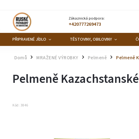
Zákaznická podpora:
+420777269473
PŘIPRAVENÉ JÍDLO
TĚSTOVINY, OBILOVINY
Č
Domů
MRAŽENÉ VÝROBKY
Pelmeně
Pelmeně K
/
/
/
Pelmeně Kazachstanské
Kód:
3846