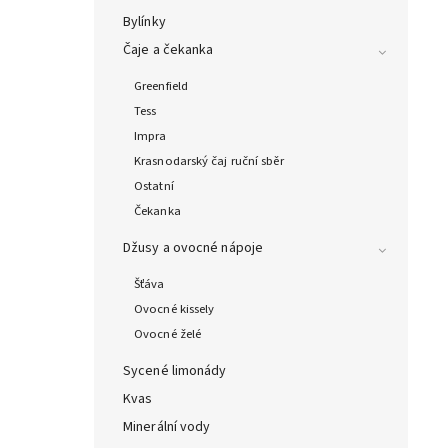
Bylínky
Čaje a čekanka
Greenfield
Tess
Impra
Krasnodarský čaj ruční sběr
Ostatní
Čekanka
Džusy a ovocné nápoje
Šťáva
Ovocné kissely
Ovocné želé
Sycené limonády
Kvas
Minerální vody