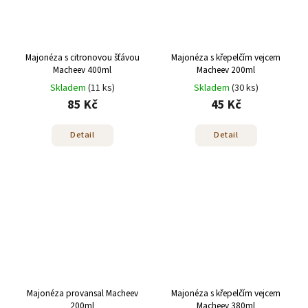
Majonéza s citronovou šťávou
Majonéza s křepelčím vejcem
Macheev 400ml
Macheev 200ml
Skladem
(11 ks)
Skladem
(30 ks)
85 Kč
45 Kč
Detail
Detail
Majonéza provansal Macheev
Majonéza s křepelčím vejcem
200ml
Macheev 380ml