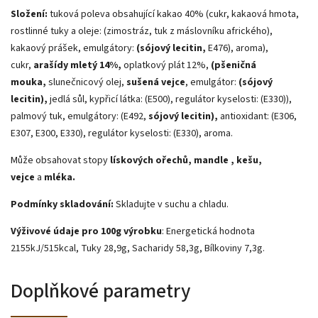
Složení:
tuková poleva obsahující kakao 40% (cukr, kakaová hmota,
rostlinné tuky a oleje: (zimostráz, tuk z máslovníku afrického),
kakaový prášek, emulgátory:
(sójový lecitin,
E476), aroma),
cukr,
arašídy mletý 14%,
oplatkový plát 12%,
(pšeničná
mouka,
slunečnicový olej,
sušená vejce
, emulgátor:
(sójový
lecitin),
jedlá sůl, kypřicí látka: (E500), regulátor kyselosti: (E330)),
palmový tuk, emulgátory: (E492,
sójový lecitin),
antioxidant: (E306,
E307, E300, E330), regulátor kyselosti: (E330), aroma.
Může obsahovat stopy
lískových ořechů, mandle , kešu,
vejce
a
mléka.
Podmínky skladování:
Skladujte v suchu a chladu.
Výživové údaje pro 100g výrobku
: Energetická hodnota
2155kJ/515kcal, Tuky 28,9g, Sacharidy 58,3g, Bílkoviny 7,3g.
Doplňkové parametry