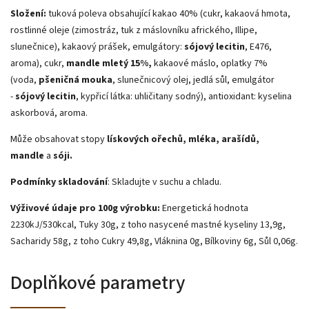
Složení:
tuková poleva obsahující kakao 40% (cukr, kakaová hmota,
rostlinné oleje (zimostráz, tuk z máslovníku afrického, Illipe,
slunečnice), kakaový prášek, emulgátory:
sójový lecitin
, E476,
aroma), cukr,
mandle mletý 15%,
kakaové máslo, oplatky 7%
(voda,
pšeničná mouka
, slunečnicový olej, jedlá sůl, emulgátor
-
sójový lecitin
, kypřicí látka: uhličitany sodný), antioxidant: kyselina
askorbová, aroma.
Může obsahovat stopy
lískových ořechů, mléka, arašídů,
mandle
a
sóji.
Podmínky skladování
: Skladujte v suchu a chladu.
Výživové údaje pro 100g výrobku:
Energetická hodnota
2230kJ/530kcal, Tuky 30g, z toho nasycené mastné kyseliny 13,9g,
Sacharidy 58g, z toho Cukry 49,8g, Vláknina 0g, Bílkoviny 6g, Sůl 0,06g.
Doplňkové parametry