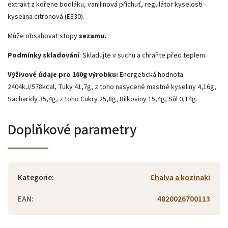
extrakt z kořene bodláku, vanilinová příchuť, regulátor kyselosti -
kyselina citronová (E330).
Může obsahovat stopy
sezamu.
Podmínky skladování
: Skladujte v suchu a chraňte před teplem.
Výživové údaje pro 100g výrobku:
Energetická hodnota
2404kJ/578kcal, Tuky 41,7g, z toho nasycené mastné kyseliny 4,16g,
Sacharidy 35,4g, z toho Cukry 25,8g, Bílkoviny 15,4g, Sůl 0,14g.
Doplňkové parametry
Kategorie
:
Chalva a kozinaki
EAN
:
4820026700113