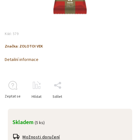
Kód:
579
Značka:
ZOLOTOI VEK
Detailní informace
Zeptat se
Hlídat
Sdílet
Skladem
(5 ks)
Možnosti doručení