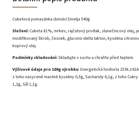
Cuketová pomazánka domácí Emelja 540g
Složení:
Cuketa 81%, mrkev, rajčatový protlak, slunečnicový olej, jed
modifikovaný škrob, česnek, glucono-delta lakton, kyselina citronov
koprový olej.
Podmínky skladování:
Skladujte v suchu a chraňte před teplem.
Výživové údaje pro 100g výrobku
: Energetická hodnota 253kJ/61k
z toho nasycené mastné kyseliny 0,5g, Sacharidy 6,1g, z toho Cukry 
1,2g, Sůl 1,1g.