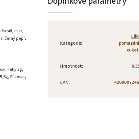
Doplňkové parametry
lá sůl, cukr,
Lil
á, černý pepř,
Kategorie
:
pomazánk
cuke
Hmotnost
:
0.5
cal, Tuky 3g,
5,6g, Bílkoviny
EAN
:
4260007246