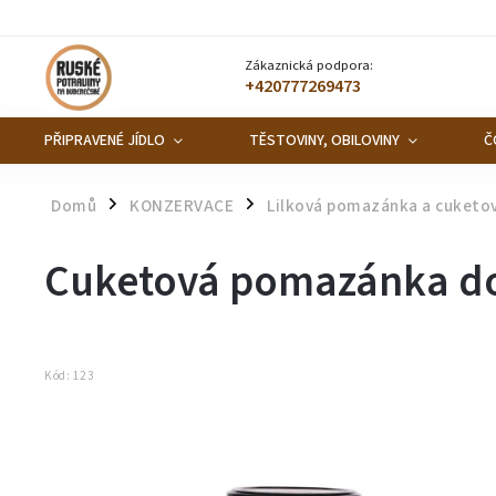
Zákaznická podpora:
+420777269473
PŘIPRAVENÉ JÍDLO
TĚSTOVINY, OBILOVINY
Č
Domů
KONZERVACE
Lilková pomazánka a cuketo
/
/
Cuketová pomazánka do
Kód:
123