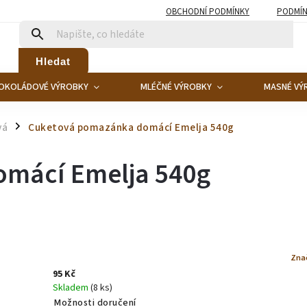
OBCHODNÍ PODMÍNKY
PODMÍN
Hledat
OKOLÁDOVÉ VÝROBKY
MLÉČNÉ VÝROBKY
MASNÉ VÝ
vá
Cuketová pomazánka domácí Emelja 540g
/
mácí Emelja 540g
Zna
95 Kč
Skladem
(8 ks)
Možnosti doručení