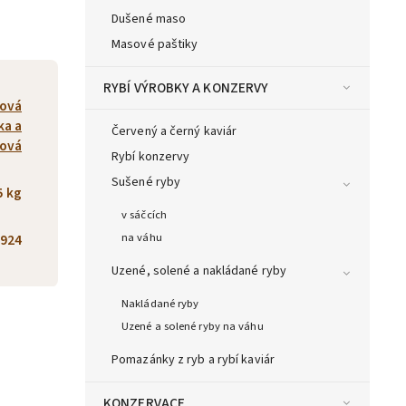
Dušené maso
Masové paštiky
RYBÍ VÝROBKY A KONZERVY
ková
a a
Červený a černý kaviár
tová
Rybí konzervy
Sušené ryby
5 kg
v sáčcích
na váhu
924
Uzené, solené a nakládané ryby
Nakládané ryby
Uzené a solené ryby na váhu
Pomazánky z ryb a rybí kaviár
KONZERVACE