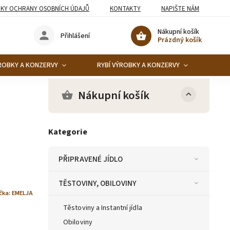
KY OCHRANY OSOBNÍCH ÚDAJŮ
KONTAKTY
NAPIŠTE NÁM
Nákupní košík
Přihlášení
Prázdný košík
ROBKY A KONZERVY
RYBÍ VÝROBKY A KONZERVY
KO
Nákupní košík
Kategorie
PŘIPRAVENÉ JÍDLO
TĚSTOVINY, OBILOVINY
čka:
EMELJA
Těstoviny a Instantní jídla
Obiloviny