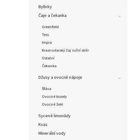
Bylínky
Čaje a čekanka
Greenfield
Tess
Impra
Krasnodarský čaj ruční sběr
Ostatní
Čekanka
Džusy a ovocné nápoje
Šťáva
Ovocné kissely
Ovocné želé
Sycené limonády
Kvas
Minerální vody