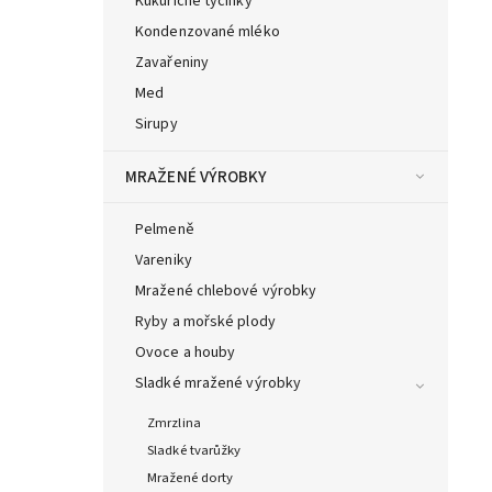
Kukuřičné tyčinky
Kondenzované mléko
Zavařeniny
Med
Sirupy
MRAŽENÉ VÝROBKY
Pelmeně
Vareniky
Mražené chlebové výrobky
Ryby a mořské plody
Ovoce a houby
Sladké mražené výrobky
Zmrzlina
Sladké tvarůžky
Mražené dorty