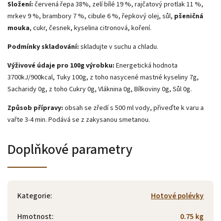
Složení:
červená řepa 38%, zelí bílé 19 %, rajčatový protlak 11 %,
mrkev 9 %, brambory 7 %, cibule 6 %, řepkový olej, sůl,
pšeničná
mouka
, cukr, česnek, kyselina citronová, koření.
Podmínky skladování:
skladujte v suchu a chladu.
Výživové údaje pro 100g výrobku:
Energetická hodnota
3700kJ/900kcal, Tuky 100g, z toho nasycené mastné kyseliny 7g,
Sacharidy 0g, z toho Cukry 0g, Vláknina 0g, Bílkoviny 0g, Sůl 0g.
Způsob přípravy:
obsah se zředí s 500 ml vody, přiveďte k varu a
vařte 3-4 min. Podává se z zakysanou smetanou.
Doplňkové parametry
Kategorie
:
Hotové polévky
Hmotnost
:
0.75 kg