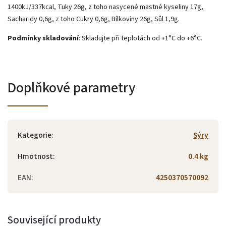
1400kJ/337kcal, Tuky 26g, z toho nasycené mastné kyseliny 17g,
Sacharidy 0,6g, z toho Cukry 0,6g, Bílkoviny 26g, Sůl 1,9g.
Podmínky skladování
: Skladujte při teplotách od +1°C do +6°C.
Doplňkové parametry
Kategorie
:
Sýry
Hmotnost
:
0.4 kg
EAN
:
4250370570092
Související produkty