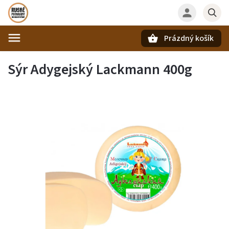
Prázdný košík
Hledat
Sýr Adygejský Lackmann 400g