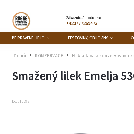
Zákaznická podpora:
+420777269473
PŘIPRAVENÉ JÍDLO
TĚSTOVINY, OBILOVINY
Č
Domů
KONZERVACE
Nakládaná a konzervovaná z
/
/
Smažený lilek Emelja 5
Kód:
11395