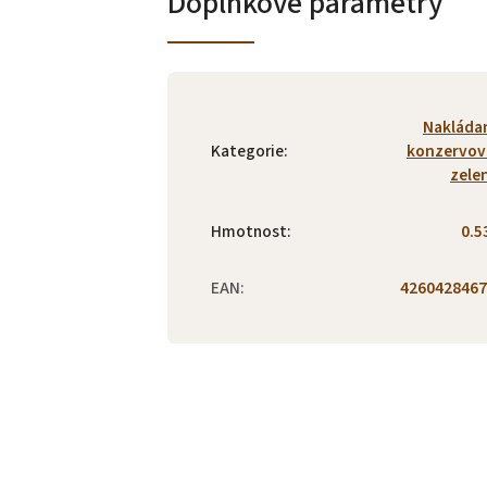
Doplňkové parametry
Nakláda
Kategorie
:
konzervov
zele
Hmotnost
:
0.5
EAN
:
4260428467