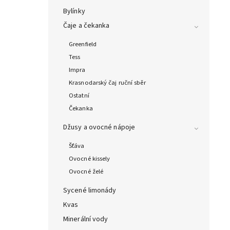
Bylínky
Čaje a čekanka
Greenfield
Tess
Impra
Krasnodarský čaj ruční sběr
Ostatní
Čekanka
Džusy a ovocné nápoje
Šťáva
Ovocné kissely
Ovocné želé
Sycené limonády
Kvas
Minerální vody