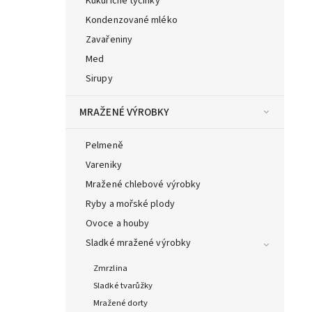
Kukuřičné tyčinky
Kondenzované mléko
Zavařeniny
Med
Sirupy
MRAŽENÉ VÝROBKY
Pelmeně
Vareniky
Mražené chlebové výrobky
Ryby a mořské plody
Ovoce a houby
Sladké mražené výrobky
Zmrzlina
Sladké tvarůžky
Mražené dorty