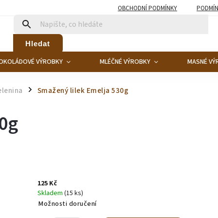
OBCHODNÍ PODMÍNKY
PODMÍN
Hledat
OKOLÁDOVÉ VÝROBKY
MLÉČNÉ VÝROBKY
MASNÉ VÝ
elenina
Smažený lilek Emelja 530g
/
30g
125 Kč
Skladem
(15 ks)
Možnosti doručení