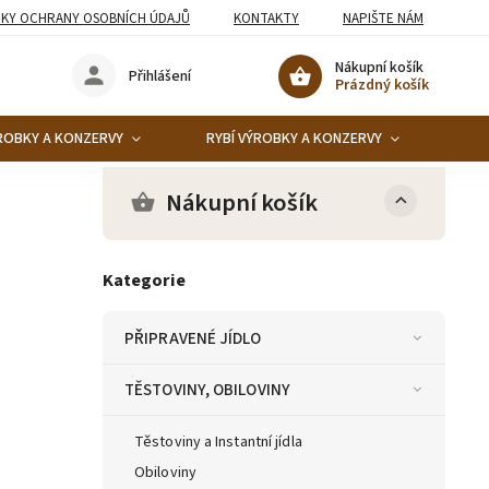
KY OCHRANY OSOBNÍCH ÚDAJŮ
KONTAKTY
NAPIŠTE NÁM
Nákupní košík
Přihlášení
Prázdný košík
ROBKY A KONZERVY
RYBÍ VÝROBKY A KONZERVY
KO
Nákupní košík
Kategorie
PŘIPRAVENÉ JÍDLO
TĚSTOVINY, OBILOVINY
Těstoviny a Instantní jídla
Obiloviny