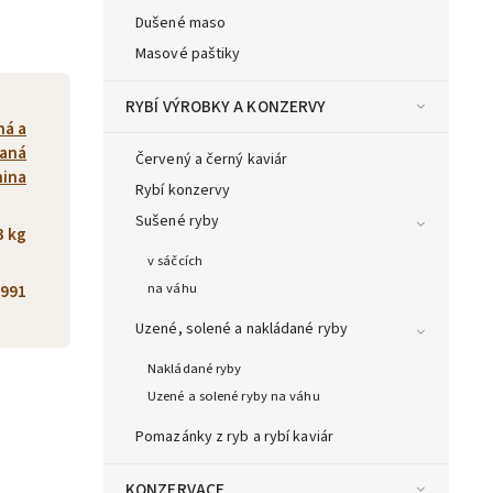
Dušené maso
Masové paštiky
RYBÍ VÝROBKY A KONZERVY
ná a
aná
Červený a černý kaviár
nina
Rybí konzervy
Sušené ryby
3 kg
v sáčcích
na váhu
991
Uzené, solené a nakládané ryby
Nakládané ryby
Uzené a solené ryby na váhu
Pomazánky z ryb a rybí kaviár
KONZERVACE