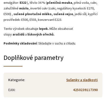
emulgátor:
E322
), těsto 34 % (
pšeničná mouka
, pitná voda, cukr,
zahuštěné
máslo
, invertní cukr (cukr, regulátory kyselosti: E270,
E500) ,
sušené plnotučné mléko, sušená vejce
, jedlá sůl, kypřící
prostředek: E500, E503, konzervant E223.
Tento výrobek obsahuje
lepek.
Může obsahovat
stopy
arašidů
a
lískových ořechů.
Podmínky skladování
: Skladujte v suchu a chladu.
Doplňkové parametry
Kategorie
:
Sušenky a sladkosti
EAN
:
4250239117390