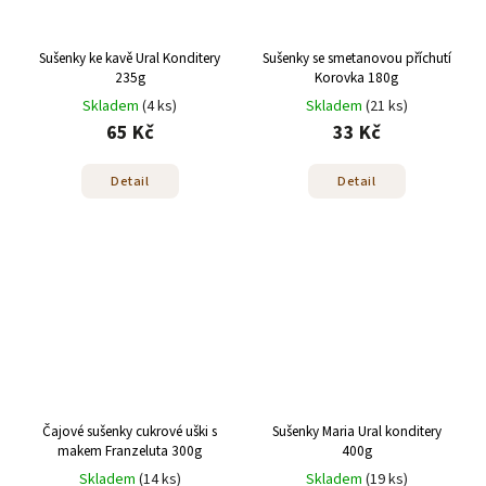
Sušenky ke kavě Ural Konditery
Sušenky se smetanovou příchutí
235g
Korovka 180g
Skladem
(4 ks)
Skladem
(21 ks)
65 Kč
33 Kč
Detail
Detail
Čajové sušenky cukrové uški s
Sušenky Maria Ural konditery
makem Franzeluta 300g
400g
Skladem
(14 ks)
Skladem
(19 ks)