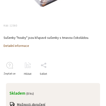
Kód:
12560
Sušenky "houby" jsou křupavé sušenky s tmavou čokoládou.
Detailní informace
Zeptat se
Hlídat
Sdílet
Skladem
(8 ks)
Možnosti doručení