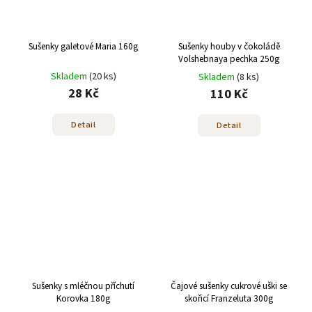
Sušenky galetové Maria 160g
Sušenky houby v čokoládě
Volshebnaya pechka 250g
Skladem
(20 ks)
Skladem
(8 ks)
28 Kč
110 Kč
Detail
Detail
Sušenky s mléčnou příchutí
Čajové sušenky cukrové uški se
Korovka 180g
skořicí Franzeluta 300g