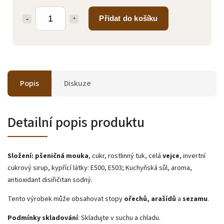
Přidat do košíku
Popis
Diskuze
Detailní popis produktu
Složení:
pšeničná mouka
, cukr, rostlinný tuk, celá
vejce
, invertní
cukrový sirup, kypřící látky: E500, E503; Kuchyňská sůl, aroma,
antioxidant disiřičitan sodný.
Tento výrobek může obsahovat stopy
ořechů, arašídů
a
sezamu
.
Podmínky skladování
: Skladujte v suchu a chladu.