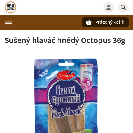
Prázdný košík
Hledat
Sušený hlaváč hnědý Octopus 36g