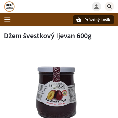
Prázdný košík
Hledat
Džem švestkový Ijevan 600g