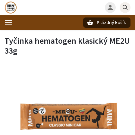
Prázdný košík
Hledat
Tyčinka hematogen klasický ME2U
33g