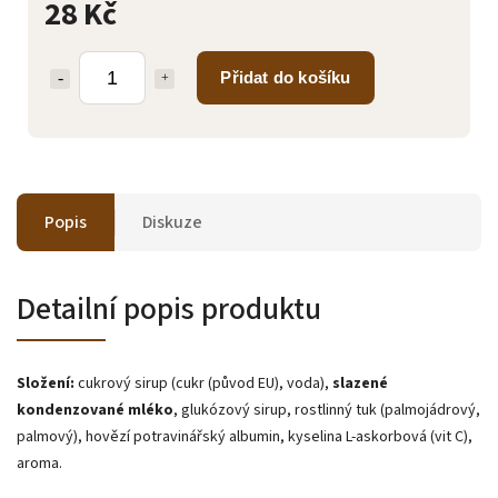
28 Kč
Přidat do košíku
Popis
Diskuze
Detailní popis produktu
Složení:
cukrový sirup (cukr (původ EU), voda),
slazené
kondenzované mléko
, glukózový sirup, rostlinný tuk (palmojádrový,
palmový), hovězí potravinářský albumin, kyselina L-askorbová (vit C),
aroma.