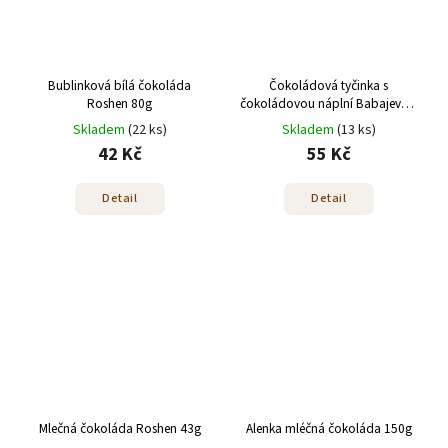
Bublinková bílá čokoláda
Čokoládová tyčinka s
Roshen 80g
čokoládovou náplní Babajevský
50g
Skladem
(22 ks)
Skladem
(13 ks)
42 Kč
55 Kč
Detail
Detail
Mlečná čokoláda Roshen 43g
Alenka mléčná čokoláda 150g