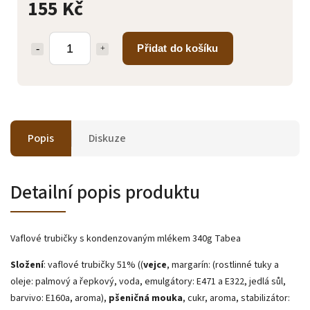
155 Kč
Přidat do košíku
Popis
Diskuze
Detailní popis produktu
Vaflové trubičky s kondenzovaným mlékem 340g Tabea
Složení
: vaflové trubičky 51% ((
vejce
, margarín: (rostlinné tuky a
oleje: palmový a řepkový, voda, emulgátory: E471 a E322, jedlá sůl,
barvivo: E160a, aroma),
pšeničná mouka
, cukr, aroma, stabilizátor: