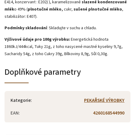
E414, konzervant : E202) ), karamelizované
slazené kondenzované
mlék
o 49% (
plnotučné mléko,
cukr,
sušené plnotučné mléko
,
stabilizátor: E407).
Podmínky skladování
: Skladujte v suchu a chladu.
Výživové údaje pro 100g výrobku:
Energetická hodnota
1860kJ/444kcal, Tuky 21g, z toho nasycené mastné kyseliny 9,7g,
Sacharidy 54g, z toho Cukry 39g, Bílkoviny 8,9g, Sůl 0,30g.
Doplňkové parametry
Kategorie
:
PEKAŘSKÉ VÝROBKY
EAN
:
4260168544990