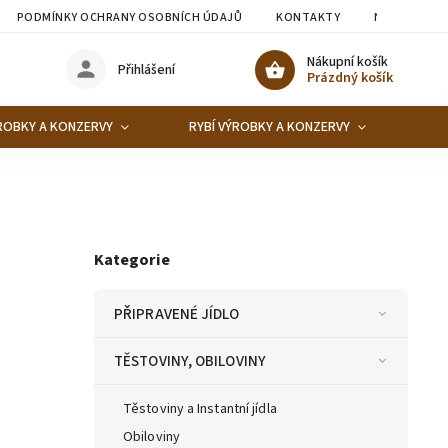
PODMÍNKY OCHRANY OSOBNÍCH ÚDAJŮ
KONTAKTY
NAPIŠTE NÁ
Nákupní košík
Přihlášení
Prázdný košík
ROBKY A KONZERVY
RYBÍ VÝROBKY A KONZERVY
KO
Kategorie
PŘIPRAVENÉ JÍDLO
TĚSTOVINY, OBILOVINY
Těstoviny a Instantní jídla
Obiloviny