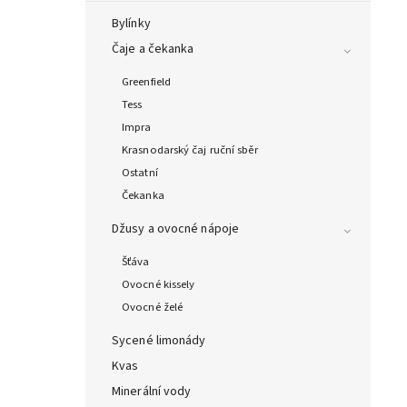
Bylínky
Čaje a čekanka
Greenfield
Tess
Impra
Krasnodarský čaj ruční sběr
Ostatní
Čekanka
Džusy a ovocné nápoje
Šťáva
Ovocné kissely
Ovocné želé
Sycené limonády
Kvas
Minerální vody