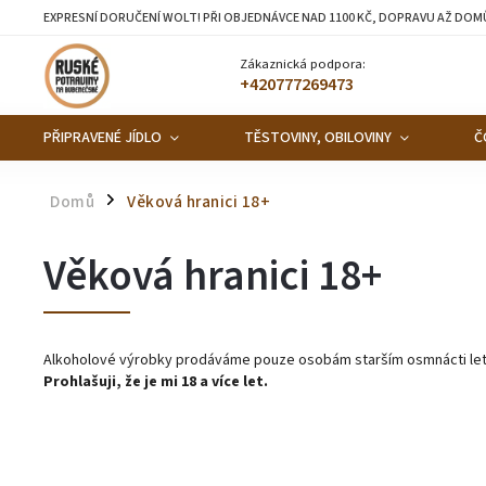
EXPRESNÍ DORUČENÍ WOLT! PŘI OBJEDNÁVCE NAD 1100 KČ, DOPRAVU AŽ DOM
Zákaznická podpora:
+420777269473
PŘIPRAVENÉ JÍDLO
TĚSTOVINY, OBILOVINY
Č
Domů
Věková hranici 18+
/
Věková hranici 18+
Alkoholové výrobky prodáváme pouze osobám starším osmnácti let
Prohlašuji, že je mi 18 a více let.