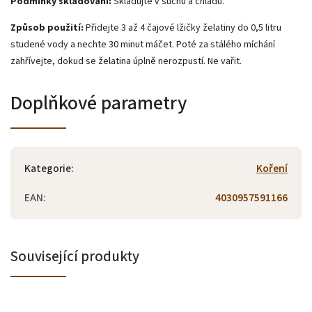
Podmínky skladování:
Skladujte v suchu a chladu.
Způsob použití:
Přidejte 3 až 4 čajové lžičky želatiny do 0,5 litru
studené vody a nechte 30 minut máčet. Poté za stálého míchání
zahřívejte, dokud se želatina úplně nerozpustí. Ne vařit.
Doplňkové parametry
Kategorie
:
Koření
EAN
:
4030957591166
Související produkty