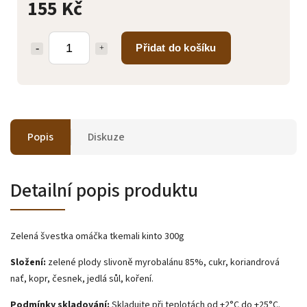
155 Kč
Přidat do košíku
Popis
Diskuze
Detailní popis produktu
Zelená švestka omáčka tkemali kinto 300g
Složení:
zelené plody slivoně myrobalánu 85%, cukr, koriandrová
nať, kopr, česnek, jedlá sůl, koření.
Podmínky skladování:
Skladujte při teplotách od +2°C do +25°C.