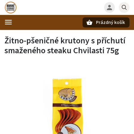
Prázdný košík
Hledat
Žitno-pšeničné krutony s příchutí
smaženého steaku Chvilasti 75g