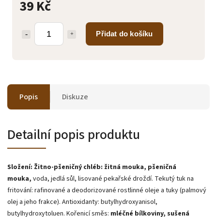
39 Kč
Přidat do košíku
Popis
Diskuze
Detailní popis produktu
Složení:
Žitno-pšeničný chléb: žitná mouka, pšeničná
mouka,
voda, jedlá sůl, lisované pekařské droždí. Tekutý tuk na
fritování: rafinované a deodorizované rostlinné oleje a tuky (palmový
olej a jeho frakce). Antioxidanty: butylhydroxyanisol,
butylhydroxytoluen. Kořenicí směs:
mléčné bílkoviny, sušená