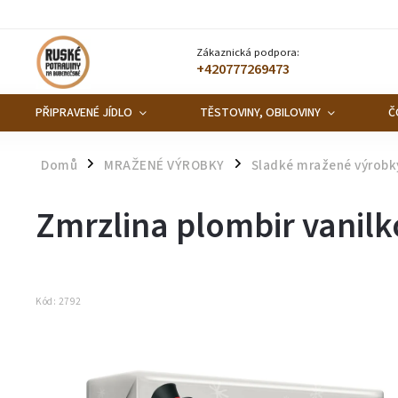
Zákaznická podpora:
+420777269473
PŘIPRAVENÉ JÍDLO
TĚSTOVINY, OBILOVINY
Č
Domů
MRAŽENÉ VÝROBKY
Sladké mražené výrobk
/
/
Zmrzlina plombir vanilk
Kód:
2792