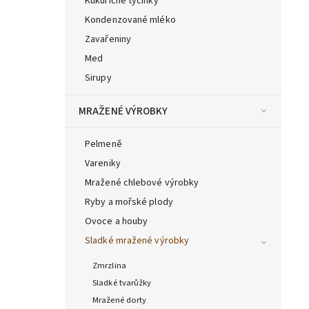
Kukuřičné tyčinky
Kondenzované mléko
Zavařeniny
Med
Sirupy
MRAŽENÉ VÝROBKY
Pelmeně
Vareniky
Mražené chlebové výrobky
Ryby a mořské plody
Ovoce a houby
Sladké mražené výrobky
Zmrzlina
Sladké tvarůžky
Mražené dorty