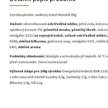
Zmrzlina plombir vanilkový briket Monolith 65g
Složení:
rekonstituované
odstředěné mléko
, pitná voda, kokosový
oplatkový kornout: 5% (
pšeničná mouka
,
pšeničný škrob
, kokoso
emulgátor: E322 (
ze sojových bobů
),
sušené odstředěné mléko
)
E500),
mléčná bílkovina
, glukózový sirup, emulgátor E471, stabiliz
E407,
mléčné aroma
.
Podmínky skladování:
Skladujte a uchovávejte při teplotě -18 °C n
před rozmrazením. Znovu nezmrazovat!
Výživové údaje pro 100g výrobku
: Energetická hodnota 800kJ/191
z toho nasycené mastné kyseliny 6,3g, Sacharidy 27g, z toho Cukry 2
Bílkoviny 3,3g, Sůl 0,2g.