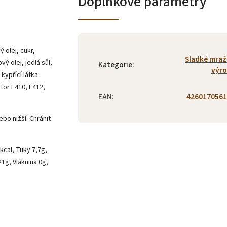
Doplňkové parametry
 olej, cukr,
Sladké mra
vý olej, jedlá sůl,
Kategorie
:
výr
, kypřící látka
átor E410, E412,
EAN
:
4260170561
ebo nižší. Chránit
kcal, Tuky 7,7g,
1g, Vláknina 0g,