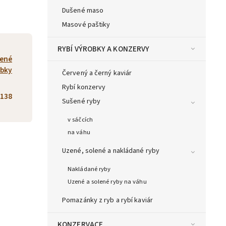
Dušené maso
Masové paštiky
RYBÍ VÝROBKY A KONZERVY
žené
obky
Červený a černý kaviár
Rybí konzervy
138
Sušené ryby
v sáčcích
na váhu
Uzené, solené a nakládané ryby
Nakládané ryby
Uzené a solené ryby na váhu
Pomazánky z ryb a rybí kaviár
KONZERVACE