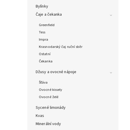
Bylínky
Čaje a čekanka
Greenfield
Tess
Impra
Krasnodarský čaj ruční sběr
Ostatní
Čekanka
Džusy a ovocné nápoje
Šťáva
Ovocné kissely
Ovocné želé
Sycené limonády
Kvas
Minerální vody