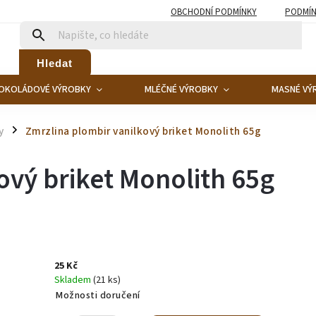
OBCHODNÍ PODMÍNKY
PODMÍN
Hledat
OKOLÁDOVÉ VÝROBKY
MLÉČNÉ VÝROBKY
MASNÉ VÝ
y
Zmrzlina plombir vanilkový briket Monolith 65g
/
ový briket Monolith 65g
25 Kč
Skladem
(21 ks)
Možnosti doručení